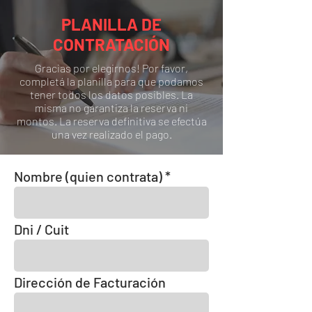
PLANILLA DE
CONTRATACIÓN
Gracias por elegirnos! Por favor,
completá la planilla para que podamos
tener todos los datos posibles. La
misma no garantiza la reserva ni
montos. La reserva definitiva se efectúa
una vez realizado el pago.
Nombre (quien contrata)
Dni / Cuit
Dirección de Facturación