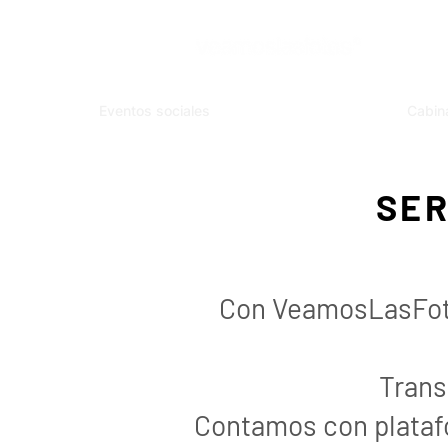
Eventos sociales
Cabin
SER
Con VeamosLasFoto
Trans
Contamos con platafo