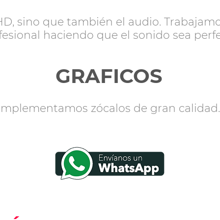
HD, sino que
también
el audio. Trabajam
fesional haciendo que el sonido sea perf
GRAFICOS
Implementamos zócalos de gran calidad