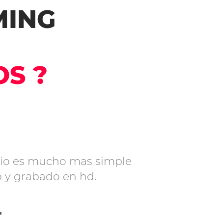
MING
OS ?
vicio es mucho mas simple
o y grabado en hd.
L