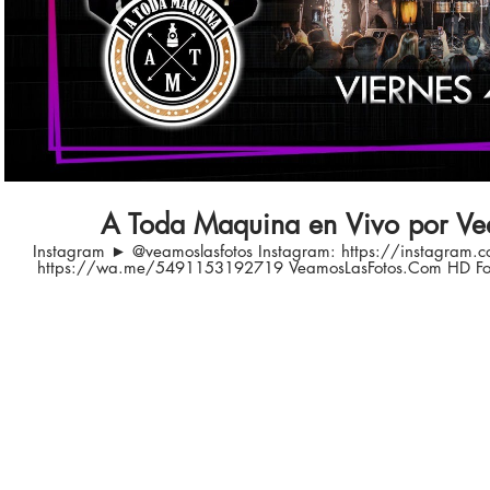
A Toda Maquina en Vivo por Ve
Instagram ► @veamoslasfotos Instagram: https://instagram.
https://wa.me/5491153192719 VeamosLasFotos.Com HD Fotografía y Video para Eventos
https://www.veamoslasfotos.com Desde todo el País (Argentina) 0810-333-4668
info@veamoslasfotos.com #cumbia