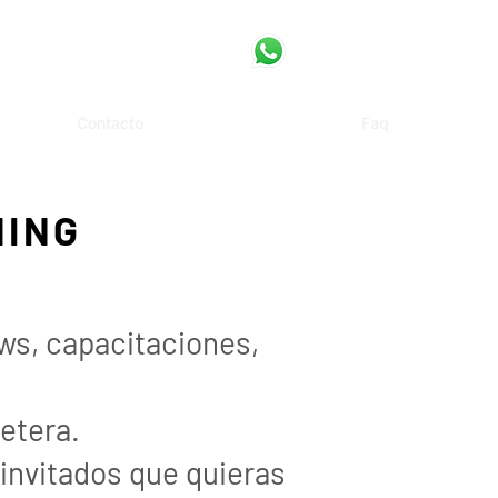
Contacto
Faq
MING
ws, capacitaciones,
etera.
invitados que quieras