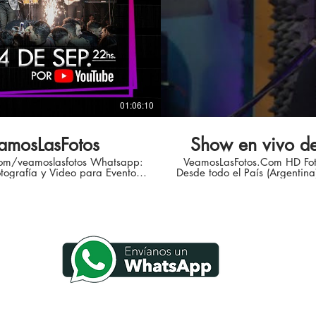
01:06:10
amosLasFotos
Show en vivo d
com/veamoslasfotos Whatsapp:
VeamosLasFotos.Com HD Foto
Desde todo el País (Argentina) 0810-333-4668 info@veamo
 #musica #atodamaquina