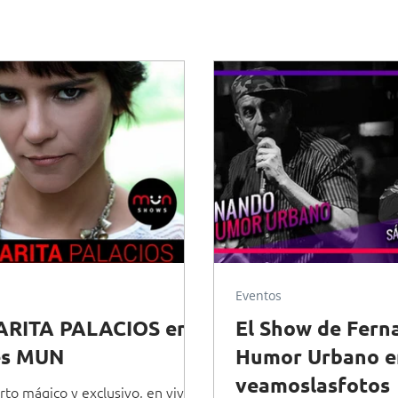
Eventos
RITA PALACIOS en
El Show de Fern
es MUN
Humor Urbano en
veamoslasfotos
rto mágico y exclusivo, en vivo