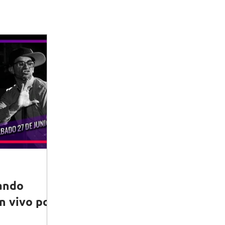
ando
 vivo por