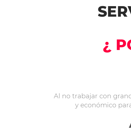
SER
¿ P
Al no trabajar con gran
y económico para