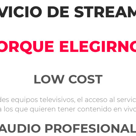
VICIO DE STREA
ORQUE ELEGIRN
LOW COST
des equipos televisivos, el acceso al ser
 los que quieren tener contenido en viv
AUDIO PROFESIONA