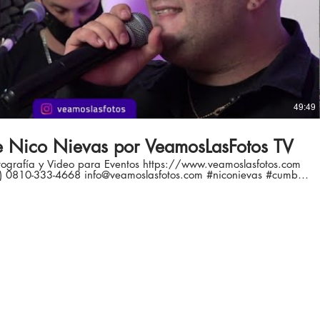
49:49
e Nico Nievas por VeamosLasFotos TV
grafía y Video para Eventos https://www.veamoslasfotos.com
slasfotos.com #niconievas #cumbia
#concierto