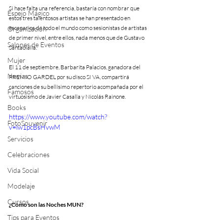
Si hace falta una referencia, bastaría con nombrar que 
Espejo Mágico
estos tres talentosos artistas se han presentado en 
escenarios de todo el mundo como sesionistas de artistas 
Organización
de primer nivel, entre ellos, nada menos que de Gustavo 
Salones de Eventos
Santaolalla.
Mujer
El 11 de septiembre, Barbarita Palacios, ganadora del 
Novias
PREMIO GARDEL por su disco SI VA, compartirá 
canciones de su bellísimo repertorio acompañada por el 
Famosos
virtuosismo de Javier Casalla y Nicolás Rainone.
Books
https://www.youtube.com/watch?
FotoSouvenir
v=lw1pcBsHvwM
Servicios
Celebraciones
Vida Social
Modelaje
Cursos
¿Cómo son las Noches MUN?
Tips para Eventos