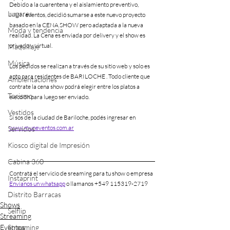
Debido a la cuarentena y el aislamiento preventivo, 
Lugares
MUN eventos, decidió sumarse a este nuevo proyecto 
basado en la CENA SHOW pero adaptada a la nueva 
Moda y tendencia
realidad. La Cena es enviada por delivery y el show es 
privado y virtual. 
Maquillaje
Música
Los pedidos se realizan a través de su sitio web y solo es 
apto para residentes de BARILOCHE . Todo cliente que 
Ambientaciones
contrate la cena show podrá elegir entre los platos a 
Turismo
elección para luego ser enviado.
Vestidos
Si sos de la ciudad de Bariloche, podés ingresar en  
www.muneventos.com.ar
Servicios
Kiosco digital de Impresión
Cabina 360
Contratá el servicio de sreaming para tu show o empresa
Instaprint
Envianos un whatsapp
 o llamanos +549 115319-2719 
Distrito Barracas
Shows
Selflip
Streaming
Eventos
Streaming