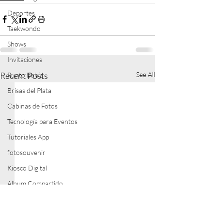
Deportes
Taekwondo
Shows
Invitaciones
Recent Posts
See All
Punto Bahía
Brisas del Plata
Cabinas de Fotos
Tecnología para Eventos
Tutoriales App
fotosouvenir
Kiosco Digital
Album Compartido
Revendedores Oficiales
Control de Acceso