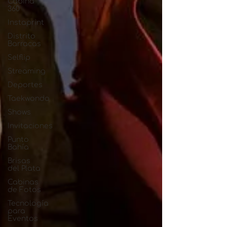
Cabina
360
Instaprint
Distrito
Barracas
Selflip
Streaming
Deportes
Taekwondo
Shows
Invitaciones
Punto
Bahía
Brisas
del Plata
Cabinas
de Fotos
Tecnología
para
Eventos