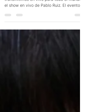
El pasado domingo 23 de Agosto
transmitimos en vivo para todo el mundo
el show en vivo de Pablo Ruiz. El evento
fue transmitido por veamosla