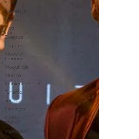
Social
Modelaje
Cursos
Tips
para
Eventos
Lugares
Moda y
tendencia
Maquillaje
Música
Ambientaciones
Turismo
Vestidos
Servicios
Kiosco
digital
de
Impresión