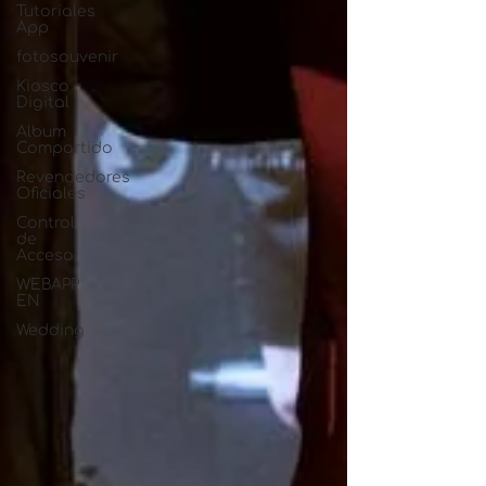
Tutoriales
App
fotosouvenir
Kiosco
Digital
Album
Compartido
Revendedores
Oficiales
Control
de
Acceso
WEBAPP
EN
Wedding