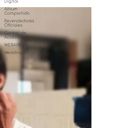
Digital
Album
Compartido
Revendedores
Oficiales
Control de
Acceso
WEBAPP EN
Wedding