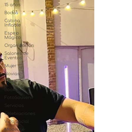
15 años
Bodas
Cabina
Inflable
Espejo
Mágico
Organización
Salones de
Eventos
Mujer
Novias
Famosos
Books
FotoSouvenir
Servicios
Celebraciones
Vida Social
Modelaje