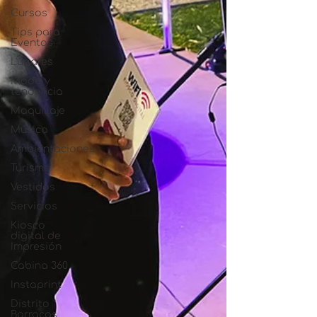
Cursos
Tips para
Eventos
Lugares
Moda y
tendencia
Maquillaje
Música
Ambientaciones
Turismo
Vestidos
Servicios
Kiosco
digital de
Impresión
Cabina 360
Instaprint
Distrito
Barracas