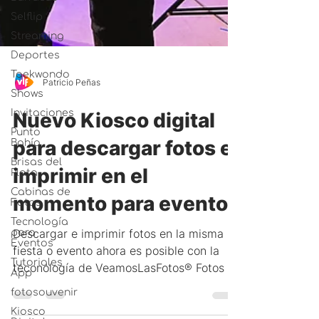
Selflip
Streaming
Deportes
Taekwondo
Shows
Patricio Peñas
Invitaciones
Punto
Nuevo Kiosco digital
Bahía
Brisas del
para descargar fotos e
Plata
imprimir en el
Cabinas de
Fotos
momento para eventos
Tecnología
para
Eventos
Descargar e imprimir fotos en la misma
Tutoriales
fiesta o evento ahora es posible con la
App
teconología de VeamosLasFotos® Fotos al
fotosouvenir
instante !
Kiosco