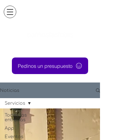
Pedínos un presupuesto
Noticias
Servicios
Todas las
entradas
App
Eventos