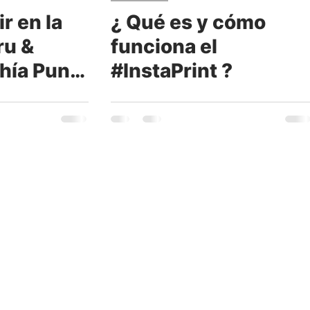
r en la
¿ Qué es y cómo
ru &
funciona el
hía Punta
#InstaPrint ?