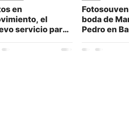
tos en
Fotosouveni
mbientaciones
Turismo
vimiento, el
boda de Ma
evo servicio para
Pedro en Ba
ión
Cabina 360
s cabinas de fotos
Chica
 #QuieroSelfie