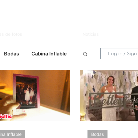
as de fotos
Noticias
Bodas
Cabina Inflable
Log in / Sign
entos
Mujer
Novias
s
Celebraciones
 Eventos
Lugares
na Inflable
Bodas