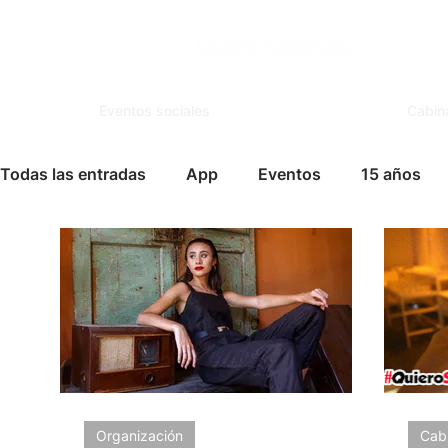
Eventos sociales
Cabin
Todas las entradas
App
Eventos
15 años
Espejo Mágico
Organización
Salones de Ev
Famosos
Books
FotoSouvenir
Servicio
Vida Social
Modelaje
Cursos
Tips para
Organización
Cabi