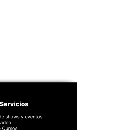
Servicios
de shows y eventos
 video
e Cursos