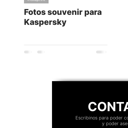
Fotos souvenir para
Kaspersky
CONT
Escribinos para poder 
y poder ases