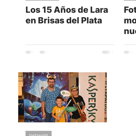
Los 15 Años de Lara
Fo
Moda y tendencia
Maquillaje
Música
A
en Brisas del Plata
mo
nu
Vestidos
Servicios
Kiosco digital de Impres
la
de
Instaprint
Instaprint