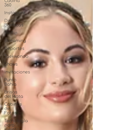
Cabina
360
Instaprint
Distrito
Barracas
Selflip
Streaming
Deportes
Taekwondo
Shows
Invitaciones
Punto
Bahía
Brisas
del Plata
Cabinas
de
Fotos
Tecnología
para
Eventos