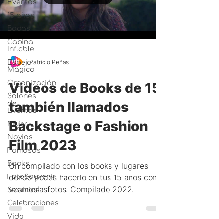
Eventos
15 años
Bodas
Cabina
Inflable
Patricio Peñas
Espejo
Mágico
Organización
Videos de Books de 15
Salones
también llamados
de
Eventos
Backstage o Fashion
Mujer
Novias
Film 2023
Famosos
Books
Un compilado con los books y lugares
donde podes hacerlo en tus 15 años con
FotoSouvenir
veamoslasfotos. Compilado 2022.
Servicios
Celebraciones
Vida