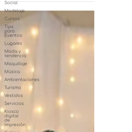
Social
Modelaje
Cursos
Tips
para
Eventos
Lugares
Moda y
tendencia
Maquillaje
Música
Ambientaciones
Turismo
Vestidos
Servicios
Kiosco
digital
de
Impresión