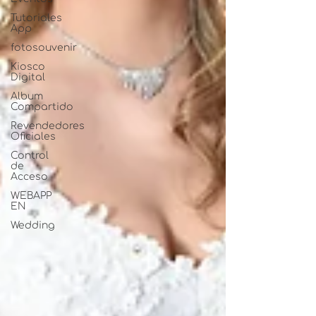
Tutoriales
App
fotosouvenir
Kiosco
Digital
Album
Compartido
Revendedores
Oficiales
Control
de
Acceso
WEBAPP
EN
Wedding