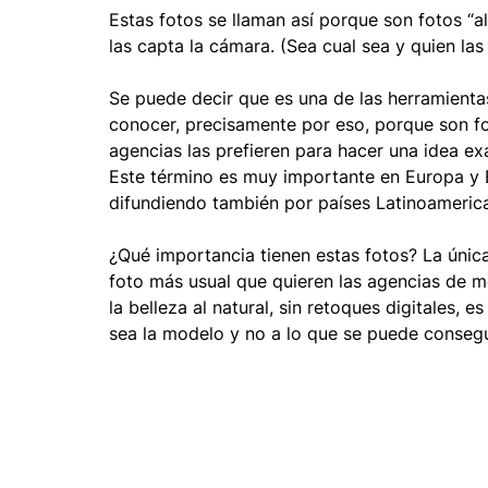
Estas fotos se llaman así porque son fotos “al
las capta la cámara. (Sea cual sea y quien la
Moda y tendencia
Maquillaje
Música
A
Se puede decir que es una de las herramienta
conocer, precisamente por eso, porque son fot
Vestidos
Servicios
Kiosco digital de Impres
agencias las prefieren para hacer una idea e
Este término es muy importante en Europa y 
difundiendo también por países Latinoameric
Instaprint
¿Qué importancia tienen estas fotos? La única
foto más usual que quieren las agencias de 
la belleza al natural, sin retoques digitales, 
sea la modelo y no a lo que se puede consegui