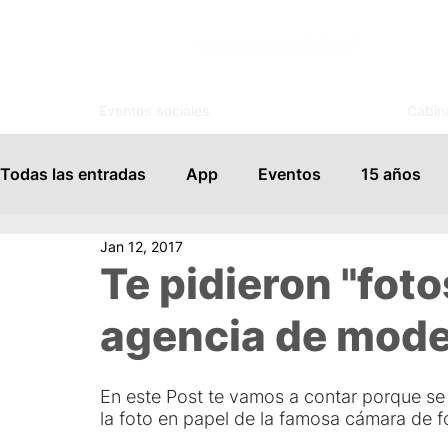
Eventos sociales
Cabin
Todas las entradas
App
Eventos
15 años
Jan 12, 2017
Espejo Mágico
Organización
Salones de Ev
Te pidieron "foto
agencia de mode
Famosos
Books
FotoSouvenir
Servicio
En este Post te vamos a contar porque se
Vida Social
Modelaje
Cursos
Tips para
la foto en papel de la famosa cámara de f