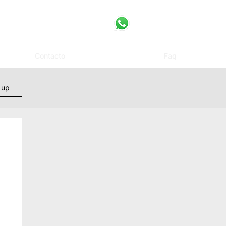
Contacto
Faq
 up