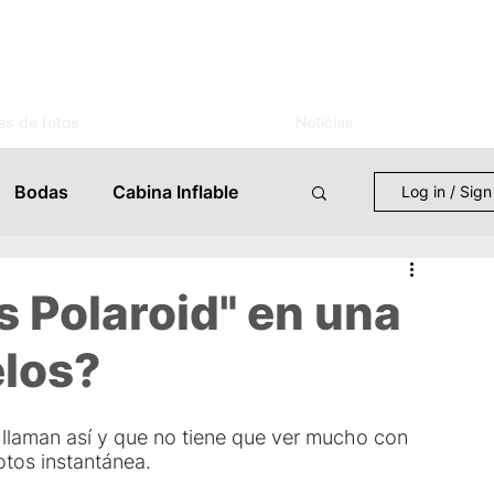
as de fotos
Noticias
Bodas
Cabina Inflable
Log in / Sign
entos
Mujer
Novias
s Polaroid" en una
los?
s
Celebraciones
 llaman así y que no tiene que ver mucho con 
 Eventos
Lugares
otos instantánea.