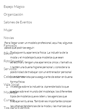
Espejo Mágico
Organización
Salones de Eventos
Mujer
Novias
Para llegar a ser un modelo profesional, aquí hay algunos 
Famosos
pasos que podrías seguir:
Trabaja en tu apariencia física: La industria de la 
Books
moda y el modelaje busca modelos que sean 
FotoSouvenir
atractivos y tengan una apariencia única y llamativa. 
Mantén una buena higiene personal y considera la 
Servicios
posibilidad de trabajar con un entrenador personal 
Celebraciones
y un nutricionista para asegurarte de estar en buena 
forma física.
Vida Social
Investiga sobre la industria: Aprende todo lo que 
puedas sobre el mundo del modelaje, los diferentes 
Modelaje
tipos de modelos que existen y las agencias que 
Cursos
trabajan en tu área. También es importante conocer 
las últimas tendencias de la moda y las marcas que 
Tips para Eventos