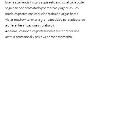
buena apariencia física, ya que esto es crucial para poder 
seguir siendo contratado por marcas y agencias. Los 
modelos profesionales suelen trabajar largas horas, 
viajar mucho y tener una gran capacidad para adaptarse 
a diferentes situaciones y trabajos.
Además, los modelos profesionales suelen tener una 
actitud profesional y positiva en todo momento, 
mostrándose respetuosos con los demás y trabajando 
con eficacia y eficiencia. También deben ser capaces de 
trabajar en equipo y seguir las instrucciones de los 
directores creativos y fotógrafos para lograr los mejores 
resultados.
En resumen, ser un modelo profesional requiere de una 
gran dedicación, trabajo duro y habilidades 
profesionales para destacar en la industria del modelaje.
Tags:
modelaje
consejos
tips
modelo
Modelaje
Moda y tendencia