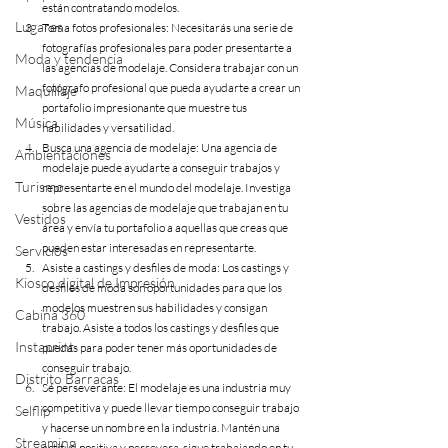
están contratando modelos.
Lugares
Toma fotos profesionales: Necesitarás una serie de 
fotografías profesionales para poder presentarte a 
Moda y tendencia
las agencias de modelaje. Considera trabajar con un 
fotógrafo profesional que pueda ayudarte a crear un 
Maquillaje
portafolio impresionante que muestre tus 
Música
habilidades y versatilidad.
Busca una agencia de modelaje: Una agencia de 
Ambientaciones
modelaje puede ayudarte a conseguir trabajos y 
Turismo
representarte en el mundo del modelaje. Investiga 
sobre las agencias de modelaje que trabajan en tu 
Vestidos
área y envía tu portafolio a aquellas que creas que 
pueden estar interesadas en representarte.
Servicios
Asiste a castings y desfiles de moda: Los castings y 
Kiosco digital de Impresión
desfiles de moda son oportunidades para que los 
modelos muestren sus habilidades y consigan 
Cabina 360
trabajo. Asiste a todos los castings y desfiles que 
Instaprint
puedas para poder tener más oportunidades de 
conseguir trabajo.
Distrito Barracas
Sé perseverante: El modelaje es una industria muy 
competitiva y puede llevar tiempo conseguir trabajo 
Selflip
y hacerse un nombre en la industria. Mantén una 
Streaming
actitud positiva y persevera, sigue trabajando en tu 