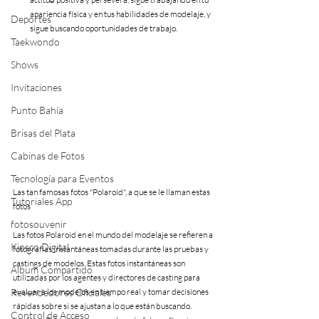
apariencia física y en tus habilidades de modelaje, y 
Deportes
sigue buscando oportunidades de trabajo.
Taekwondo
Shows
Invitaciones
Punto Bahía
Brisas del Plata
Cabinas de Fotos
Tecnología para Eventos
Las tan famosas fotos "Polaroid", a que se le llaman estas 
Tutoriales App
fotos
fotosouvenir
Las fotos Polaroid en el mundo del modelaje se refieren a 
Kiosco Digital
fotografías instantáneas tomadas durante las pruebas y 
castings de modelos. Estas fotos instantáneas son 
Album Compartido
utilizadas por los agentes y directores de casting para 
evaluar a los modelos en tiempo real y tomar decisiones 
Revendedores Oficiales
rápidas sobre si se ajustan a lo que están buscando.
Control de Acceso