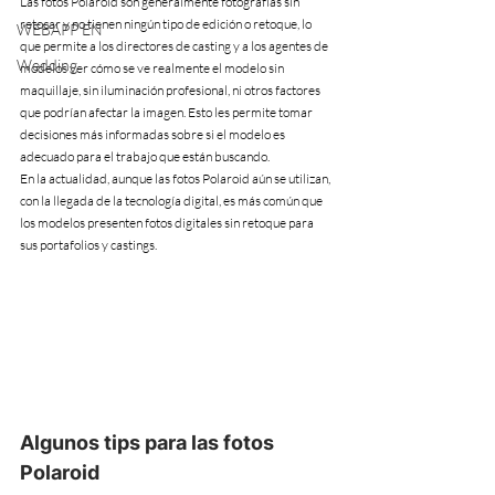
Las fotos Polaroid son generalmente fotografías sin 
retocar y no tienen ningún tipo de edición o retoque, lo 
WEBAPP EN
que permite a los directores de casting y a los agentes de 
Wedding
modelos ver cómo se ve realmente el modelo sin 
maquillaje, sin iluminación profesional, ni otros factores 
que podrían afectar la imagen. Esto les permite tomar 
decisiones más informadas sobre si el modelo es 
adecuado para el trabajo que están buscando.
En la actualidad, aunque las fotos Polaroid aún se utilizan, 
con la llegada de la tecnología digital, es más común que 
los modelos presenten fotos digitales sin retoque para 
sus portafolios y castings.
Algunos tips para las fotos 
Polaroid