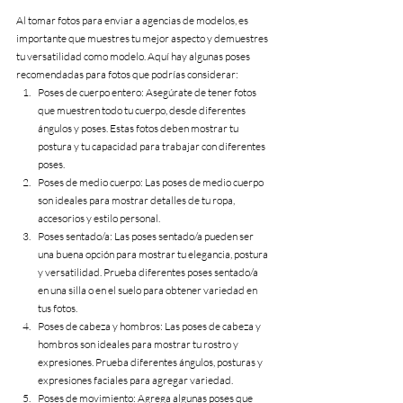
Al tomar fotos para enviar a agencias de modelos, es 
importante que muestres tu mejor aspecto y demuestres 
tu versatilidad como modelo. Aquí hay algunas poses 
recomendadas para fotos que podrías considerar:
Poses de cuerpo entero: Asegúrate de tener fotos 
que muestren todo tu cuerpo, desde diferentes 
ángulos y poses. Estas fotos deben mostrar tu 
postura y tu capacidad para trabajar con diferentes 
poses.
Poses de medio cuerpo: Las poses de medio cuerpo 
son ideales para mostrar detalles de tu ropa, 
accesorios y estilo personal.
Poses sentado/a: Las poses sentado/a pueden ser 
una buena opción para mostrar tu elegancia, postura 
y versatilidad. Prueba diferentes poses sentado/a 
en una silla o en el suelo para obtener variedad en 
tus fotos.
Poses de cabeza y hombros: Las poses de cabeza y 
hombros son ideales para mostrar tu rostro y 
expresiones. Prueba diferentes ángulos, posturas y 
expresiones faciales para agregar variedad.
Poses de movimiento: Agrega algunas poses que 