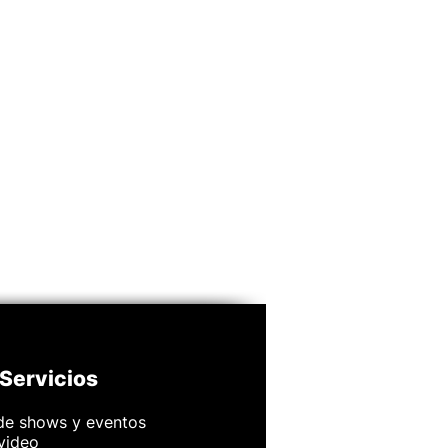
Servicios
de shows y eventos
 video