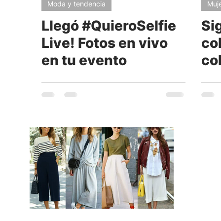
Moda y tendencia
Muj
Llegó #QuieroSelfie
Si
Live! Fotos en vivo
co
en tu evento
col
di