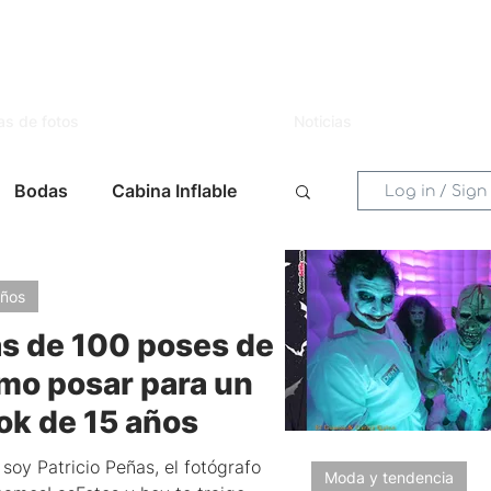
as de fotos
Noticias
Bodas
Cabina Inflable
Log in / Sign
entos
Mujer
Novias
años
s de 100 poses de
s
Celebraciones
mo posar para un
ok de 15 años
 Eventos
Lugares
 soy Patricio Peñas, el fotógrafo
Moda y tendencia