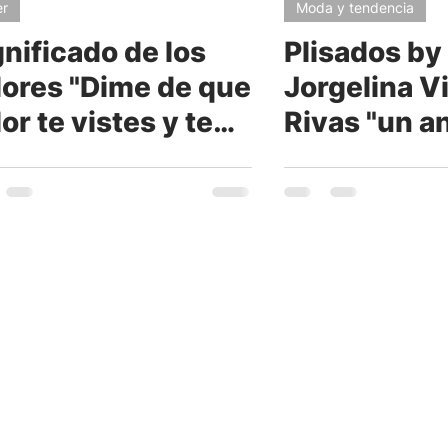
er
Moda y tendencia
gnificado de los
Plisados by
lores "Dime de que
Jorgelina V
or te vistes y te
Rivas "un a
ré como eres"
elegante y f