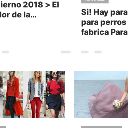
vierno 2018 > El
Si! Hay par
or de la
para perros 
mporada
fabrica Par