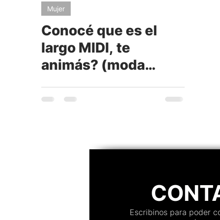
Mujer
Conocé que es el
largo MIDI, te
animás? (moda
2017)
CONT
Escribinos para poder 