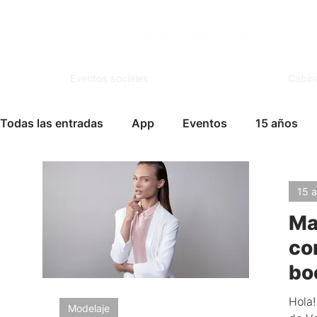
Eventos sociales
Cabin
Todas las entradas
App
Eventos
15 años
Espejo Mágico
Organización
Salones de Ev
15 
Ma
Famosos
Books
FotoSouvenir
Servicio
co
bo
Vida Social
Modelaje
Cursos
Tips para
Hola!
Modelaje