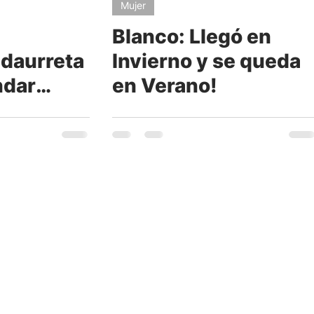
Mujer
Blanco: Llegó en
idaurreta
Invierno y se queda
ndar
en Verano!
lexible"