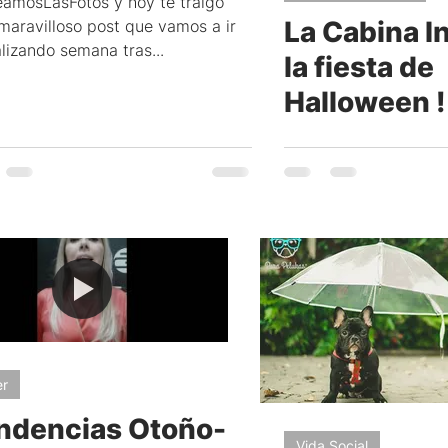
amosLasFotos y hoy te traigo
La Cabina In
maravilloso post que vamos a ir
mbientaciones
Turismo
lizando semana tras...
la fiesta de
Halloween !
ión
Cabina 360
er
ndencias Otoño-
Vida Social