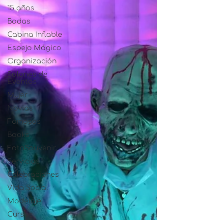
15 años
Bodas
Cabina Inflable
Espejo Mágico
Organización
Salones de
Eventos
Mujer
Novias
Famosos
Books
FotoSouvenir
Servicios
Celebraciones
Vida Social
Modelaje
Cursos