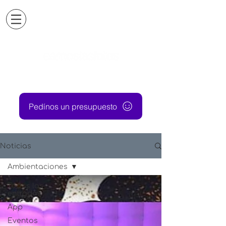
Pedínos un presupuesto
Noticias
Ambientaciones
Todas las
entradas
App
Eventos