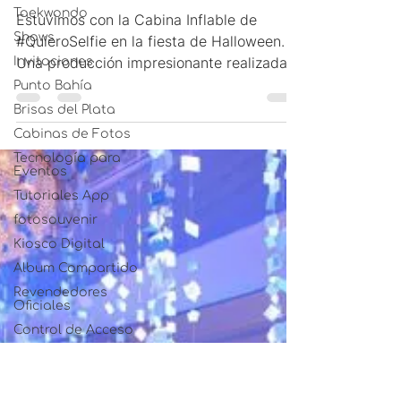
La Cabina Inflable en la
Taekwondo
Shows
fiesta de Halloween !
Invitaciones
Punto Bahía
Estuvimos con la Cabina Inflable de
#QuieroSelfie en la fiesta de Halloween.
Brisas del Plata
Una producción impresionante realizada
Cabinas de Fotos
en El Dorado Eventos...
Tecnología para
Eventos
Tutoriales App
fotosouvenir
Kiosco Digital
Album Compartido
Revendedores
Oficiales
Control de Acceso
WEBAPP EN
Wedding