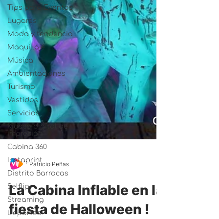
Tips para Eventos
Lugares
Moda y tendencia
Maquillaje
Música
Ambientaciones
Turismo
Vestidos
Servicios
Kiosco digital de
Impresión
Cabina 360
Instaprint
Distrito Barracas
Selflip
Streaming
Patricio Peñas
Deportes