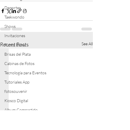
Deportes
Taekwondo
Shows
Invitaciones
Recent Posts
See All
Punto Bahía
Brisas del Plata
Cabinas de Fotos
Tecnología para Eventos
Tutoriales App
fotosouvenir
Kiosco Digital
Album Compartido
Revendedores Oficiales
Control de Acceso