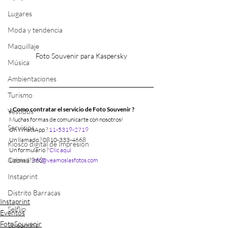
Lugares
Moda y tendencia
Maquillaje
Foto Souvenir para Kaspersky
Música
Ambientaciones
Turismo
¿ Como contratar el servicio de Foto Souvenir ?
Vestidos
Muchas formas de comunicarte con nosotros!
Servicios
Un WhatsApp ? 
11-5319-2719
Un llamado ? 0810-333-4668
Kiosco digital de Impresión
Un formulario ? 
Clic aquí
Cabina 360
Un mail? 
info@veamoslasfotos.com
Instaprint
Distrito Barracas
Instaprint
Selflip
Eventos
FotoSouvenir
Streaming