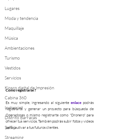
Lugares
Moda y tendencia
Maquillaje
Música
Ambientaciones
Turismo
Vestidos
Servicios
Kiosco digital de Impresión
Como registrarse ?
Cabina 360
Es muy simple, ingresando al siguiente 
enlace
 podrás 
Instaprint
registrarte y generar un proyecto para búsqueda de 
Operadores o mismo registrarte como "Dronero" para 
Distrito Barracas
ofrecer tus servicios. También podrás subir fotos y videos 
Selflip
para cautivar a tus futuros clientes.
Streaming