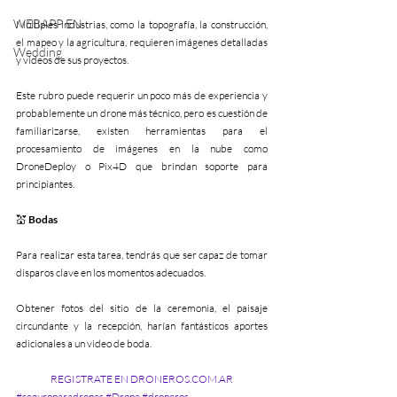
WEBAPP EN
Múltiples industrias, como la topografía, la construcción, 
el mapeo y la agricultura, requieren imágenes detalladas 
Wedding
y videos de sus proyectos.
Este rubro puede requerir un poco más de experiencia y 
probablemente un drone más técnico, pero es cuestión de 
familiarizarse, existen herramientas para el 
procesamiento de imágenes en la nube como 
DroneDeploy o Pix4D que brindan soporte para 
principiantes.
💒 
Bodas
Para realizar esta tarea, tendrás que ser capaz de tomar 
disparos clave en los momentos adecuados. 
Obtener fotos del sitio de la ceremonia, el paisaje 
circundante y la recepción, harían fantásticos aportes 
adicionales a un video de boda.
REGISTRATE EN DRONEROS.COM.AR
#seguroparadrones
#Drone
#droneros