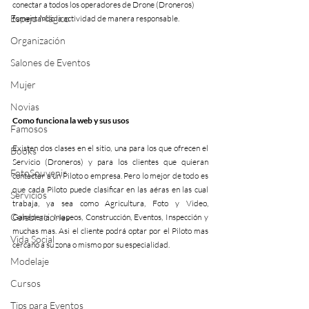
conectar a todos los operadores de Drone (Droneros) 
Espejo Mágico
fomentando la actividad de manera responsable. 
Organización
Salones de Eventos
Mujer
Novias
Como funciona la web y sus usos
Famosos
Existen dos clases en el sitio, una para los que ofrecen el 
Books
Servicio (Droneros) y para los clientes que quieran 
FotoSouvenir
contactar a un Piloto o empresa. Pero lo mejor de todo es 
que cada Piloto puede clasificar en las aéras en las cual 
Servicios
trabaja, ya sea como Agricultura, Foto y Video, 
Celebraciones
Ganadería, Mapeos, Construcción, Eventos, Inspección y 
muchas mas. Asi el cliente podrá optar por el Piloto mas 
Vida Social
cercano a su zona o mismo por su especialidad.
Modelaje
Cursos
Tips para Eventos