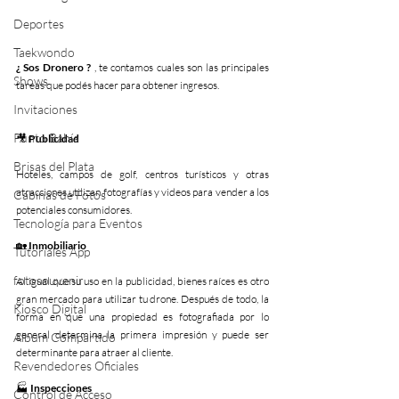
Deportes
Taekwondo
¿ Sos Dronero ?
 , te contamos cuales son las principales 
Shows
tareas que podés hacer para obtener ingresos.
Invitaciones
Punto Bahía
🎥 
Publicidad
Brisas del Plata
Hoteles, campos de golf, centros turísticos y otras 
atracciones utilizan fotografías y videos para vender a los 
Cabinas de Fotos
potenciales consumidores.
Tecnología para Eventos
🏡 
Inmobiliario
Tutoriales App
fotosouvenir
Al igual que su uso en la publicidad, bienes raíces es otro 
gran mercado para utilizar tu drone. Después de todo, la 
Kiosco Digital
forma en que una propiedad es fotografiada por lo 
general determina la primera impresión y puede ser 
Album Compartido
determinante para atraer al cliente.
Revendedores Oficiales
🏭 
Inspecciones
Control de Acceso