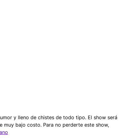
mbientaciones
Turismo
ión
Cabina 360
mor y lleno de chistes de todo tipo. El show será 
e muy bajo costo. Para no perderte este show, 
bano