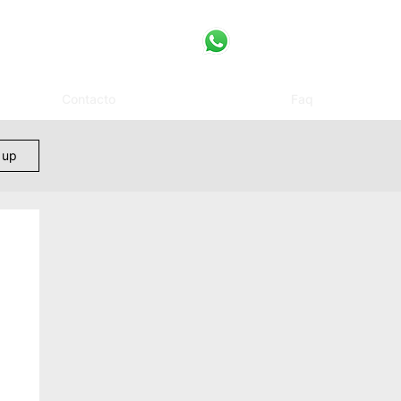
Contacto
Faq
 up