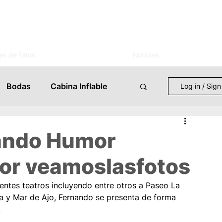
as de fotos
Noticias
Bodas
Cabina Inflable
Log in / Sign
entos
Mujer
Novias
nando Humor
por veamoslasfotos
s
Celebraciones
ntes teatros incluyendo entre otros a Paseo La 
a y Mar de Ajo, Fernando se presenta de forma 
 Eventos
Lugares
.