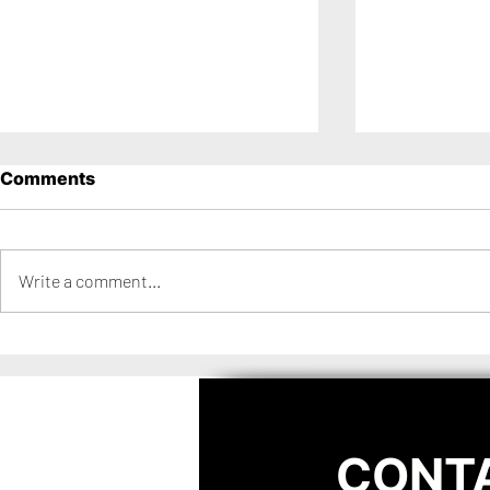
Comments
Write a comment...
Los 15 Años de Mica en
Los 15 años
Distrito Barracas
Distrito Ci
CONT