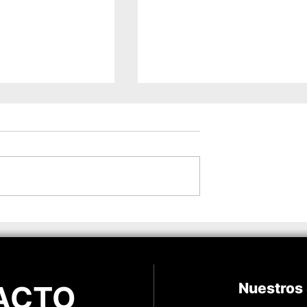
 de Sofía en
El estrés en la organizac
udad
de una boda
ACTO
Nuestros 