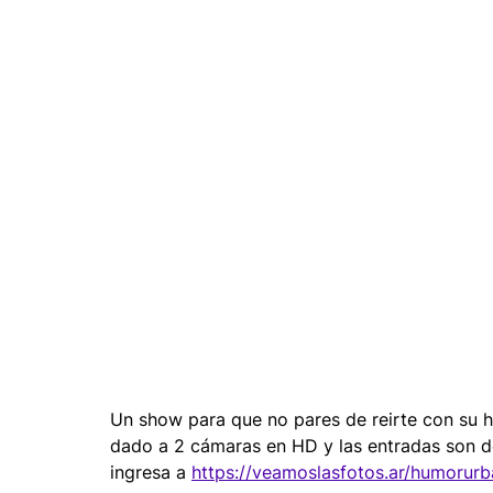
Moda y tendencia
Maquillaje
Música
A
Vestidos
Servicios
Kiosco digital de Impres
Instaprint
Un show para que no pares de reirte con su hu
dado a 2 cámaras en HD y las entradas son d
ingresa a 
https://veamoslasfotos.ar/humorur