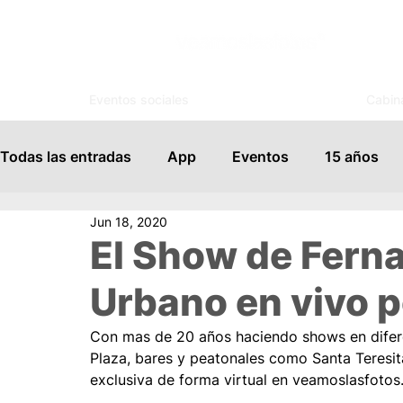
Eventos sociales
Cabin
Todas las entradas
App
Eventos
15 años
Jun 18, 2020
Espejo Mágico
Organización
Salones de Ev
El Show de Fer
Urbano en vivo 
Famosos
Books
FotoSouvenir
Servicio
Con mas de 20 años haciendo shows en difere
Plaza, bares y peatonales como Santa Teresit
Vida Social
Modelaje
Cursos
Tips para
exclusiva de forma virtual en veamoslasfotos