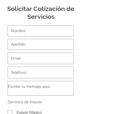
Solicitar Cotización de
Servicios
R
Servicios de Interés
e
q
Espejo Mágico
u