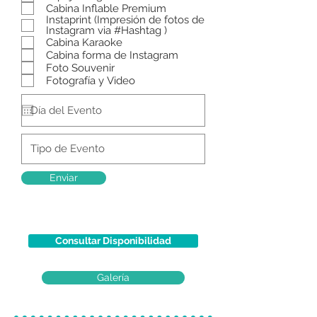
Cabina Inflable Premium
i
r
Instaprint (Impresión de fotos de
e
Instagram via #Hashtag )
d
Cabina Karaoke
Cabina forma de Instagram
Foto Souvenir
Fotografía y Video
Enviar
Consultar Disponibilidad
Galería