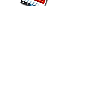
Contacto
Alvarez Thomas y Pampa
Villa Urquiza, C.A.B.A
Tel.
0810-333-4668
/
(011)
4301-8391
info@veamoslasfotos.com
Otros Servicios
-
Alquiler de Cabina de Fotos Inflable
-
Fotografía para Eventos
-
Videos para Eventos
-
Proyección a Pantallas Gigantes y/o Led´s
- Alquiler de Kioscos Digitales