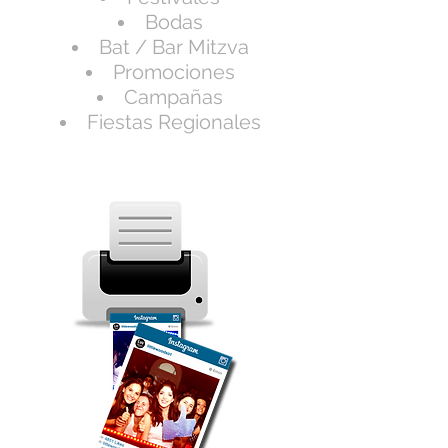
Bodas
Bat / Bar Mitzva
Promociones
Campañas
Fiestas Regionales