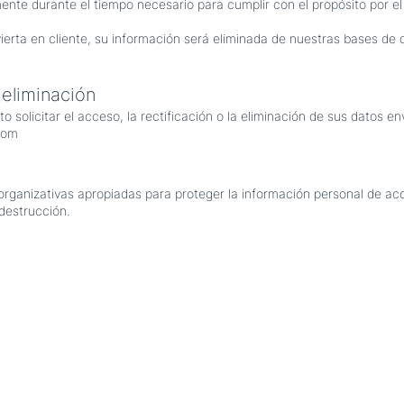
nte durante el tiempo necesario para cumplir con el propósito por el
ierta en cliente, su información será eliminada de nuestras bases de 
 eliminación
 solicitar el acceso, la rectificación o la eliminación de sus datos e
com
ganizativas apropiadas para proteger la información personal de ac
 destrucción.
rca de ti. Este espacio es una oportunidad para compartir tu exper
io tiene para ofrecer. Tus usuarios están genuinamente interesados
nécdotas personales para crear un lazo más personal.
s hace únicos, y tus visitantes quieren escuchar la tuya. Este espa