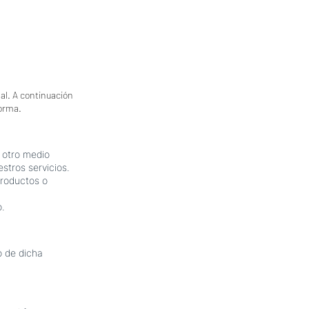
l. A continuación
forma.
r otro medio
stros servicios.
productos o
o.
o de dicha