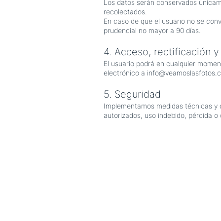
Los datos serán conservados únicame
recolectados.
En caso de que el usuario no se conv
prudencial no mayor a 90 días.
4. Acceso, rectificación y
El usuario podrá en cualquier momento
electrónico a
info@veamoslasfotos.
5. Seguridad
Implementamos medidas técnicas y or
autorizados, uso indebido, pérdida o
Esta es tu página para escribir ace
ventaja diferencial y lo que tu sit
más, así que no temas compartir a
Cada sitio tiene su historia que lo