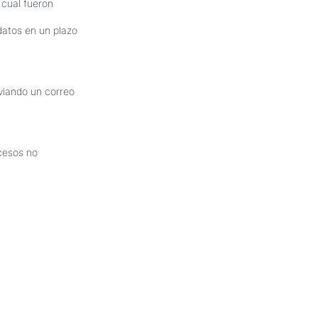
 cual fueron
datos en un plazo
nviando un correo
cesos no
iencia y
 en saber
cio es una