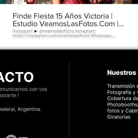
Finde Fiesta 15 Años Victoria |
Estudio VeamosLasFotos.Com |
Patricio Peñas
Instagram ► @veamoslasfotos Instagram:
https://instagram.com/veamoslasfotos Whatsapp:
https://wa.me/5491153192719 VeamosLasFotos.Com HD
Fotografía y Video para Eventos
https://www.veamoslasfotos.com
info@veamoslasfotos.com
ACTO
Nuestros 
Transmisión 
comunicarnos con vos
Fotografía y
orarte !
Cobertura d
Photobooths,
Federal, Argenti
na.
fotos y Cabi
Giratorias