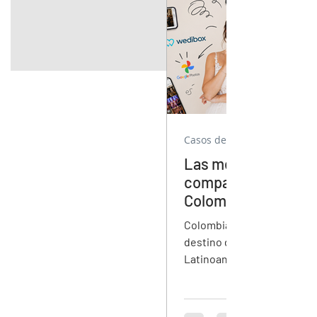
Casos de Uso
Las mejores apps p
compartir fotos de 
Colombia en 2026:
comparativa compl
Colombia es el mercado d
destino de mayor crecimie
Latinoamérica, con Cartag
y el Eje Cafetero como dest
para parejas internaciona
en dólares. Esta guía comp