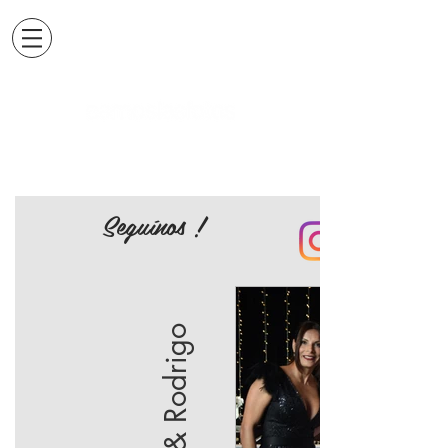
Seguínos !
Josefina & Rodrigo