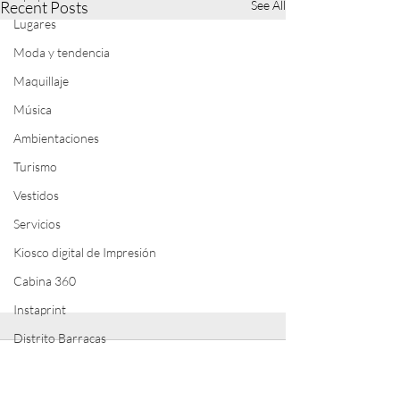
Recent Posts
See All
Lugares
Moda y tendencia
Maquillaje
Música
Ambientaciones
Turismo
Vestidos
Servicios
Kiosco digital de Impresión
Cabina 360
Instaprint
Distrito Barracas
Comments
Selflip
Streaming