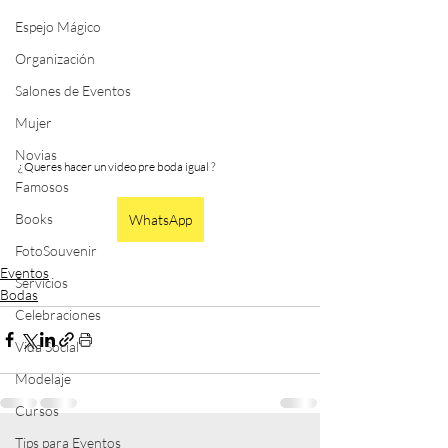
Espejo Mágico
Organización
Salones de Eventos
Mujer
Novias
¿ Queres hacer un video pre boda igual ?
Famosos
Books
WhatsApp
FotoSouvenir
Eventos
Servicios
Bodas
Celebraciones
Vida Social
Modelaje
Cursos
Tips para Eventos