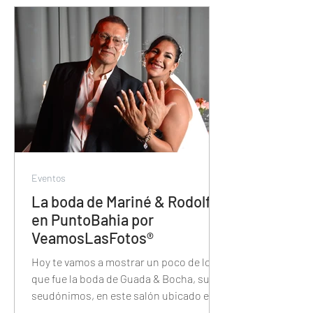
Eventos
La boda de Mariné & Rodolfo
en PuntoBahia por
VeamosLasFotos®
Hoy te vamos a mostrar un poco de lo
que fue la boda de Guada & Bocha, sus
seudónimos, en este salón ubicado en
Vicente Lopez.