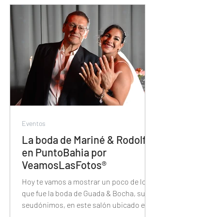
Eventos
La boda de Mariné & Rodolfo
en PuntoBahia por
VeamosLasFotos®
Hoy te vamos a mostrar un poco de lo
que fue la boda de Guada & Bocha, sus
seudónimos, en este salón ubicado en
Vicente Lopez.