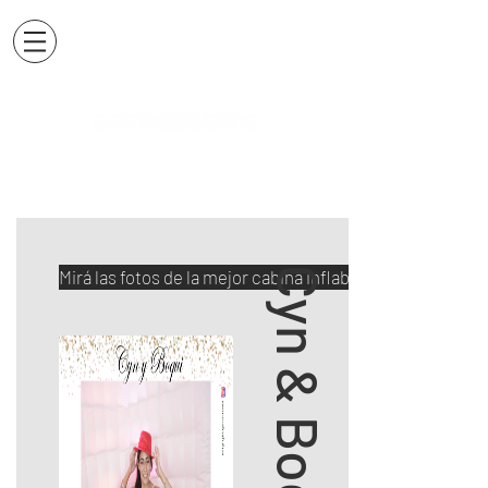
Cyn & Boqui
Mirá las fotos de la mejor cabina inflable del mercado d