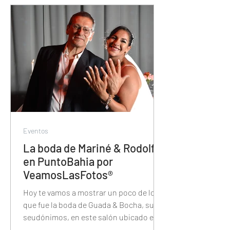
Eventos
La boda de Mariné & Rodolfo
en PuntoBahia por
VeamosLasFotos®
Hoy te vamos a mostrar un poco de lo
que fue la boda de Guada & Bocha, sus
seudónimos, en este salón ubicado en
Vicente Lopez.