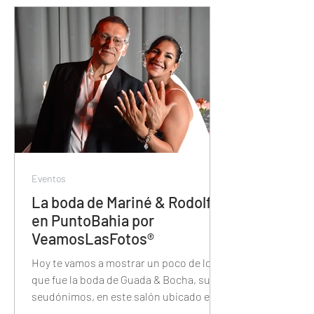
Eventos
La boda de Mariné & Rodolfo
en PuntoBahia por
VeamosLasFotos®
Hoy te vamos a mostrar un poco de lo
que fue la boda de Guada & Bocha, sus
seudónimos, en este salón ubicado en
Vicente Lopez.