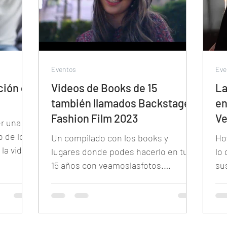
Eventos
Eve
ción de
Videos de Books de 15
La
también llamados Backstage o
en
Fashion Film 2023
V
r una
o de los
Un compilado con los books y
Ho
la vida
lugares donde podes hacerlo en tus
lo
an cantid
15 años con veamoslasfotos.
su
Compilado 2022.
ub