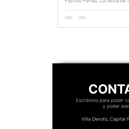
Patricio Peñas. La fiesta de 
Priscila en Brisas del Plata.
CONT
Escribinos para poder 
y poder ases
Villa Devoto, Capital 