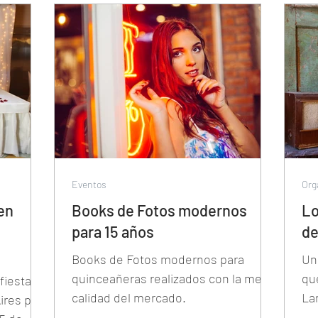
Eventos
Org
 en
Books de Fotos modernos
Lo
para 15 años
de
Books de Fotos modernos para
Un
quinceañeras realizados con la mejor
qu
fiesta
calidad del mercado.
La
ires por
Air