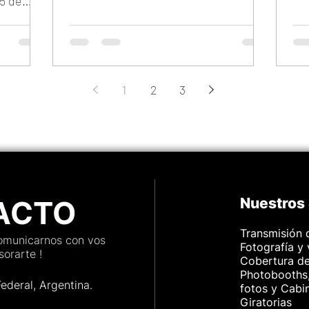
15 de
1
2
3
ACTO
Nuestros 
Transmisión 
comunicarnos con vos
Fotografía y
orarte !
Cobertura d
Photobooths,
Federal, Argenti
na.
fotos y Cabi
Giratorias