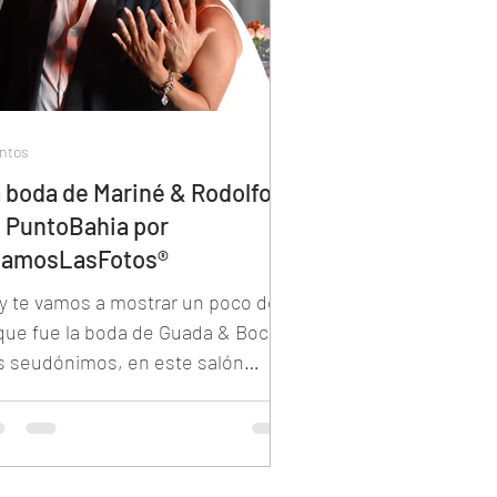
ntos
 boda de Mariné & Rodolfo
 PuntoBahia por
eamosLasFotos®
y te vamos a mostrar un poco de
 que fue la boda de Guada & Bocha,
s seudónimos, en este salón
icado en Vicente Lopez.