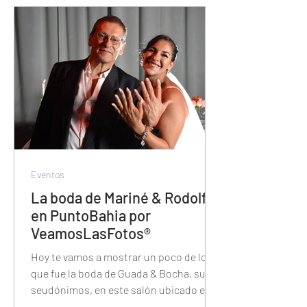
Eventos
La boda de Mariné & Rodolfo
en PuntoBahia por
VeamosLasFotos®
Hoy te vamos a mostrar un poco de lo
que fue la boda de Guada & Bocha, sus
seudónimos, en este salón ubicado en
Vicente Lopez.