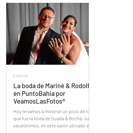
Eventos
La boda de Mariné & Rodolfo
en PuntoBahia por
VeamosLasFotos®
Hoy te vamos a mostrar un poco de lo
que fue la boda de Guada & Bocha, sus
seudónimos, en este salón ubicado en
Vicente Lopez.