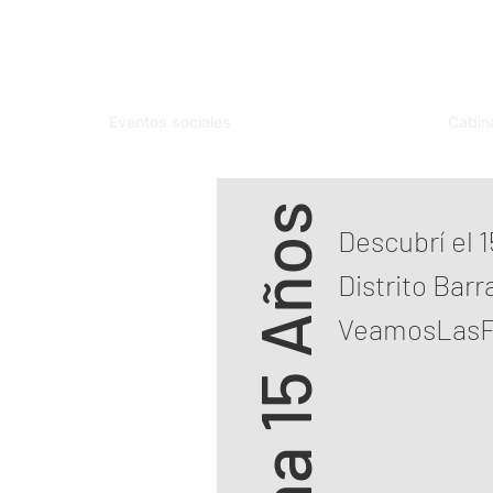
Eventos sociales
Cabin
Paloma 15 Años
Descubrí el 
Distrito Barr
VeamosLasF