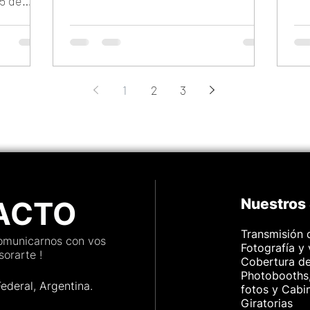
15 de
1
2
3
ACTO
Nuestros 
Transmisión 
comunicarnos con vos
Fotografía y
orarte !
Cobertura d
Photobooths,
Federal, Argenti
na.
fotos y Cabi
Giratorias