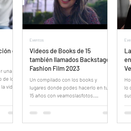
Eventos
Eve
ción de
Videos de Books de 15
La
también llamados Backstage o
en
Fashion Film 2023
V
r una
o de los
Un compilado con los books y
Ho
la vida
lugares donde podes hacerlo en tus
lo
an cantid
15 años con veamoslasfotos.
su
Compilado 2022.
ub