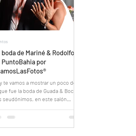
ntos
 boda de Mariné & Rodolfo
 PuntoBahia por
eamosLasFotos®
y te vamos a mostrar un poco de
 que fue la boda de Guada & Bocha,
s seudónimos, en este salón
icado en Vicente Lopez.