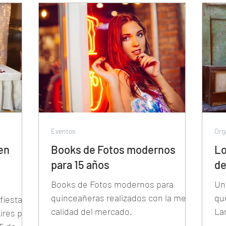
Eventos
Org
 en
Books de Fotos modernos
Lo
para 15 años
de
Books de Fotos modernos para
Un
quinceañeras realizados con la mejor
qu
fiesta
calidad del mercado.
La
ires por
Air