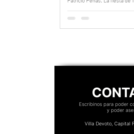
Patricio Peñas. La fiesta de 
Priscila en Brisas del Plata.
CONT
Escribinos para poder 
y poder ases
Villa Devoto, Capital 