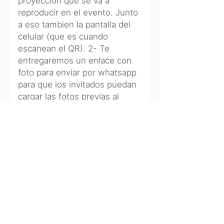
proyección que se va a
reproducir en el evento. Junto
a eso tambien la pantalla del
celular (que es cuando
escanean el QR). 2- Te
entregaremos un enlace con
foto para enviar por whatsapp
para que los invitados puedan
cargar las fotos previas al
evento para luego cuando se
comience a proyectar en el
evento puedan comenzar a ver
las fotos ya cargadas. En ese
preciso momento ya se
pueden comenzar a subir las
fotos en vivo. (con el QR que
va a figurar en la pantalla) 3-
Te enviaremos el usuario y
contraseña para que vos o