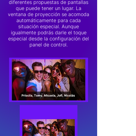
diferentes propuestas de pantallas
que puede tener un lugar. La
ventana de proyección se acomoda
automáticamente para cada
situación especial. Aunque
igualmente podrás darle el toque
especial desde la configuración del
panel de control.