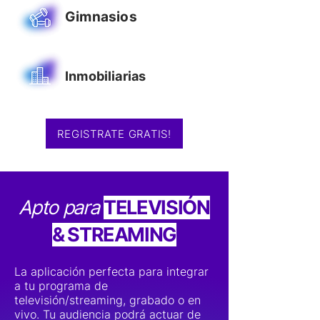
Gimnasios
Inmobiliarias
REGISTRATE GRATIS!
Apto para
TELEVISIÓN
& STREAMING
La aplicación perfecta para integrar
a tu programa de
televisión/streaming, grabado o en
vivo. Tu audiencia podrá actuar de