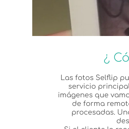
¿ Có
Las fotos Selflip 
servicio princip
imágenes que vamos
de forma remota
procesadas. Una
des