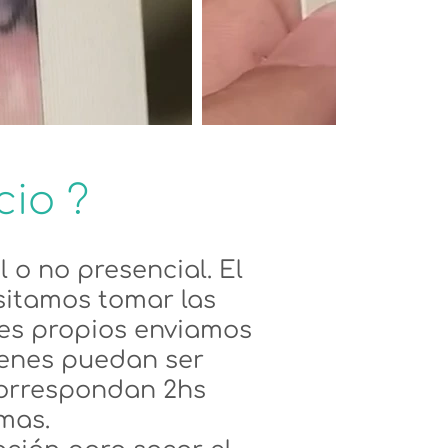
cio ?
 o no presencial. El
esitamos tomar las
res propios enviamos
genes puedan ser
correspondan 2hs
mas.