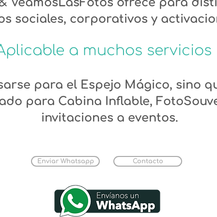
 & VeamosLasFotos ofrece para disti
s sociales, corporativos y activacio
Aplicable a muchos servicios
arse para el Espejo Mágico, sino qu
ado para Cabina Inflable, FotoSouv
invitaciones a eventos.
Enviar Whatsapp
Contacto