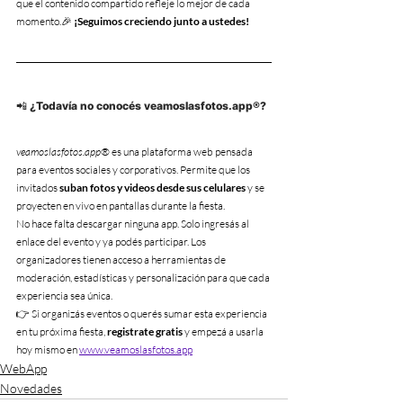
que el contenido compartido refleje lo mejor de cada 
momento.🎉 
¡Seguimos creciendo junto a ustedes!
📲 ¿Todavía no conocés veamoslasfotos.app®?
veamoslasfotos.app®
 es una plataforma web pensada 
para eventos sociales y corporativos. Permite que los 
invitados 
suban fotos y videos desde sus celulares
 y se 
proyecten en vivo en pantallas durante la fiesta.
No hace falta descargar ninguna app. Solo ingresás al 
enlace del evento y ya podés participar. Los 
organizadores tienen acceso a herramientas de 
moderación, estadísticas y personalización para que cada 
experiencia sea única.
👉 Si organizás eventos o querés sumar esta experiencia 
en tu próxima fiesta, 
registrate gratis
 y empezá a usarla 
hoy mismo en 
www.veamoslasfotos.app
WebApp
Novedades