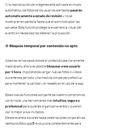
Si la reproducción de imágenes está activada en modo 
automático, las fotos de los usuarios alertados 
pasarán 
automáticamente a estado de revisión
 y no se 
mostrarán en pantalla hasta que el administrador las 
apruebe. Esta función protege la experiencia visual del 
evento sin necesidad de detener la proyección.
🚫 Bloqueo temporal por contenido no apto
Además, en los casos donde el contenido sea claramente 
inapropiado, ahora es posible 
bloquear a ese usuario 
por 1 hora
, impidiéndole cargar nuevas fotos o videos 
durante ese período. Una medida simple pero efectiva 
para mantener la calidad y el respeto en el uso de la app.
Estas nuevas funciones son parte de nuestro compromiso 
con brindar una herramienta más 
intuitiva, segura y 
profesional
 para quienes organizan eventos y quieren 
dar lo mejor a sus invitados.
Desde eventos sociales hasta celebraciones corporativas, 
veamoslasfotos.app®
 evoluciona constantemente para 