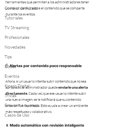
herramientas que permiten a los administradores tener 
Control de Acceso
un mayor control sobre el contenido que se comparte 
durante los eventos.
Tutoriales
TV Streaming
Profesionales
Novedades
Tips
✋ Alertas por contenido poco responsable
Bodas
Eventos
Ahora, si un usuario intenta subir contenido que no sea 
Kiosco Digital
apropiado, el administrador puede 
enviarle una alerta 
directamente
. Cada vez que ese usuario intente subir 
Trivias
una nueva imagen, se le notificará que su contenido 
Encuentra tu mesa
anterior fue reportado. Esto ayuda a crear un ambiente 
más respetuoso y colaborativo.
Casos de Uso
⏸ Modo automático con revisión inteligente