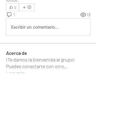
0
1
13
Escribir un comentario...
Acerca de
¡Te damos la bienvenida al grupo!
Puedes conectarte con otro
...
Leer más
CONTACTO
Escribinos para poder comunicarnos con vos
y poder asesorarte !