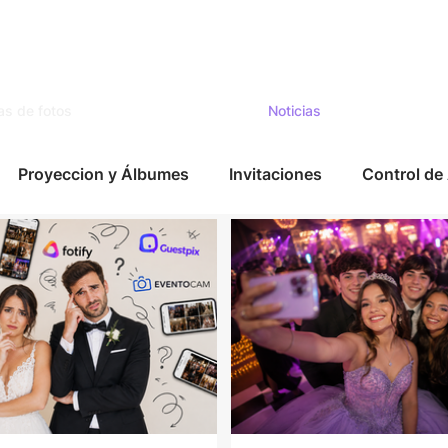
as de fotos
Noticias
Proyeccion y Álbumes
Invitaciones
Control de
Novedades
Tips
Bodas
Eventos
Kiosco 