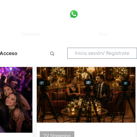
Contacto
Faq
 Acceso
Inicia sesión/ Regístrate
Digital
TV Streaming