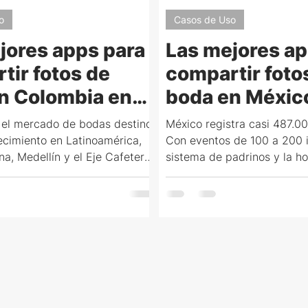
o
Casos de Uso
jores apps para
Las mejores ap
tir fotos de
compartir foto
n Colombia en
boda en Méxic
comparativa
2026: compara
 el mercado de bodas destino
México registra casi 487.00
eta
completa
cimiento en Latinoamérica,
Con eventos de 100 a 200 i
a, Medellín y el Eje Cafetero
sistema de padrinos y la h
s líder para parejas
tradición central, esta guí
les que pagan en dólares. Esta
mejores apps para fotos d
 las mejores apps para fotos
México — cuál proyecta en 
Colombia: cuál proyecta
tiempo real, cuál acepta p
ora loca, cuál acepta pagos en
cuál puede ofrecerse como
iene white label para planners
padrinos tecnológicos.
 colombianos.