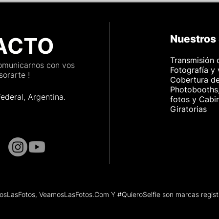
ACTO
Nuestros 
Transmisión 
comunicarnos con vos
Fotografía y
orarte !
Cobertura d
Photobooths,
Federal, Argenti
na.
fotos y Cabi
Giratorias
sLasFotos, VeamosLasFotos.Com Y #QuieroSelfie son marcas regist