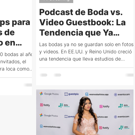
Podcast de Boda vs.
ps para
Video Guestbook: La
s de
Tendencia que Ya
o en
Podés Sumar a tu
Las bodas ya no se guardan solo en fotos
tiva
Casamiento
y videos. En EE.UU. y Reino Unido creció
0 bodas al año.
una tendencia que lleva estudios de
nvitados, el
podcast a la fiesta para grabar las voces,
ora loca como
anécdotas y mensajes de los invitados.
a compara las
Esta guía explica qué es el podcast de
e boda en
boda, en qué se diferencia del video
pantalla en
guestbook, cuánto cuesta cada opción y
agos en pesos y
cómo integrarlos con el álbum compartid
 paquete de
y la proyección en vivo.