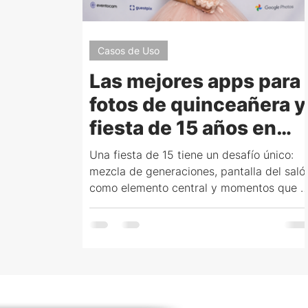
Casos de Uso
Las mejores apps para
fotos de quinceañera y
fiesta de 15 años en
2026: comparativa
Una fiesta de 15 tiene un desafío único:
completa
mezcla de generaciones, pantalla del saló
como elemento central y momentos que e
fotógrafo no captura. Esta guía compara
veamoslasfotos.app, Our Event Album,
Fotify, Eventocam, GuestPix, Dots
Memories y Google Photos con precios y
funciones reales para elegir según el
tamaño y el estilo de tu quinceañera.