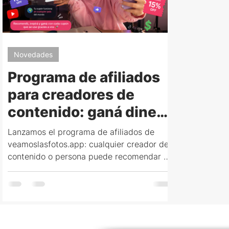
Novedades
Programa de afiliados
para creadores de
contenido: ganá dinero
recomendando
Lanzamos el programa de afiliados de
cupones de descuento
veamoslasfotos.app: cualquier creador de
contenido o persona puede recomendar un
cupón propio y ganar entre
$20.000-$80.000 ARS (o USD 20-80
fuera de Argentina) según plan y cupones
usados.