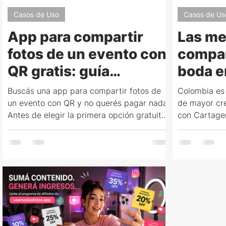
Casos de Uso
Casos de Us
App para compartir
Las me
fotos de un evento con
compar
QR gratis: guía
boda e
completa 2026
2026: 
Buscás una app para compartir fotos de
Colombia es
compl
un evento con QR y no querés pagar nada.
de mayor cre
Antes de elegir la primera opción gratuita
con Cartagen
que aparece, hay tres preguntas clave:
como destino
¿las fotos se guardan con marca de agua?
internaciona
¿el QR vence a los 7 días? ¿los invitados
guía compara
tienen que descargar algo? Esta guía las
de boda en 
responde con datos reales de cada
durante la h
plataforma.
USD y cuál t
y fotógrafos