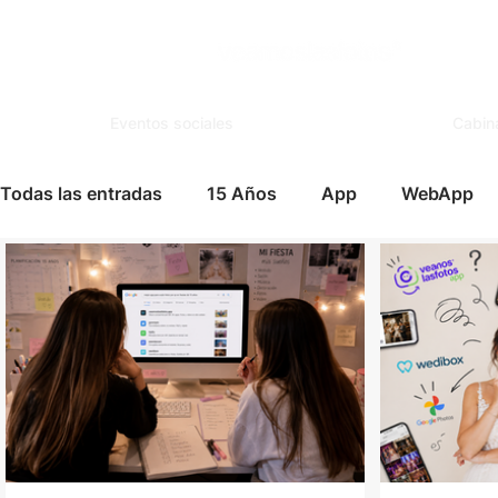
Eventos sociales
Cabin
Todas las entradas
15 Años
App
WebApp
Tutoriales
TV Streaming
Profesionales
Trivias
Encuentra tu mesa
Casos de Uso