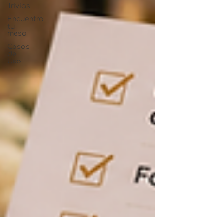
Trivias
Encuentra
tu
mesa
Casos
de
Uso