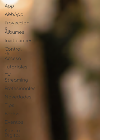
App
WebApp
Proyeccion
y
Álbumes
Invitaciones
Control
de
Acceso
Tutoriales
TV
Streaming
Profesionales
Novedades
Tips
Bodas
Eventos
Kiosco
Digital