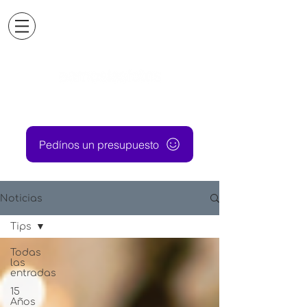
Pedínos un presupuesto
Noticias
Tips
Todas
las
entradas
15
Años