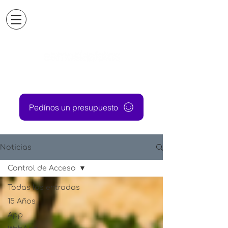
Pedínos un presupuesto
Noticias
Control de Acceso
Todas las entradas
15 Años
App