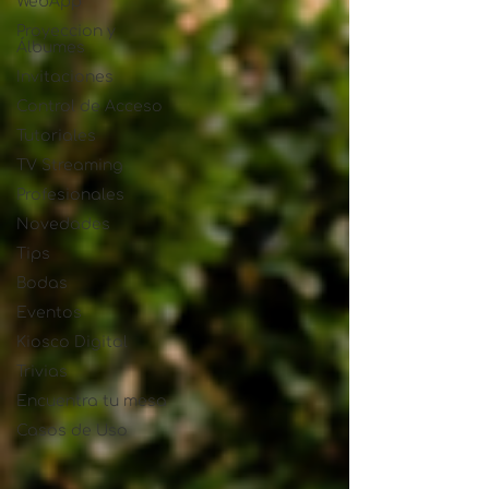
WebApp
Proyeccion y
Álbumes
Invitaciones
Control de Acceso
Tutoriales
TV Streaming
Profesionales
Novedades
Tips
Bodas
Eventos
Kiosco Digital
Trivias
Encuentra tu mesa
Casos de Uso