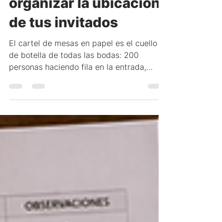
organizar la ubicación
de tus invitados
El cartel de mesas en papel es el cuello
de botella de todas las bodas: 200
personas haciendo fila en la entrada,
buscando su nombre en letra pequeña
bajo la presión del tiempo. Esta guía
explica cómo reemplazarlo con un QR
digital donde cada invitado tipea su
nombre y encuentra su mesa en segundos
— y cómo esa misma plataforma también
tiene el álbum de fotos, la proyección, las
trivias y el sorteo de la noche.