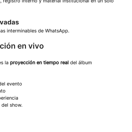
registro interno y material institucional en un solo 
ivadas
as interminables de WhatsApp.
ción en vivo
s la 
proyección en tiempo real
 del álbum 
del evento
ato
periencia
 del show.