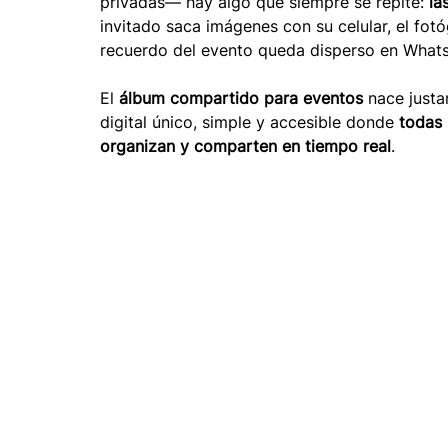
privadas— hay algo que siempre se repite: 
la
invitado saca imágenes con su celular, el fotógr
recuerdo del evento queda disperso en WhatsA
El 
álbum compartido para eventos
 nace just
digital único, simple y accesible donde 
todas 
organizan y comparten en tiempo real
.