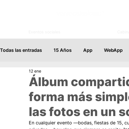
Eventos sociales
Cabin
Todas las entradas
15 Años
App
WebApp
12 ene
Invitaciones
Control de Acceso
Tutoriales
Álbum compartid
forma más simple
Profesionales
Novedades
Tips
Bodas
las fotos en un s
Kiosco Digital
Trivias
Encuentra tu mesa
En cualquier evento —bodas, fiestas de 15, c