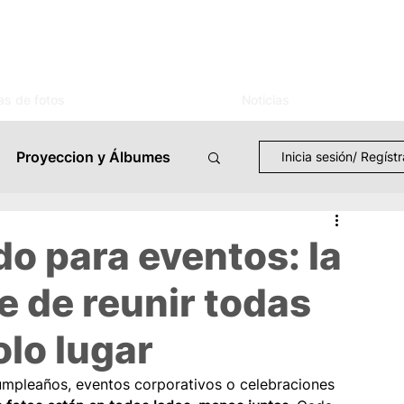
as de fotos
Noticias
Proyeccion y Álbumes
Inicia sesión/ Regíst
TV Streaming
o para eventos: la
 de reunir todas
Eventos
olo lugar
Casos de Uso
umpleaños, eventos corporativos o celebraciones 