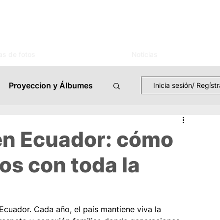
as de fotos
Noticias
Proyeccion y Álbumes
Inicia sesión/ Regíst
TV Streaming
 en Ecuador: cómo
os con toda la
Eventos
Casos de Uso
Ecuador. Cada año, el país mantiene viva la 