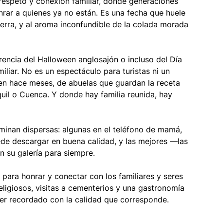
espeto y conexión familiar, donde generaciones 
rar a quienes ya no están. Es una fecha que huele 
ierra, y al aroma inconfundible de la colada morada 
rencia del Halloween anglosajón o incluso del Día 
iar. No es un espectáculo para turistas ni un 
ven hace meses, de abuelas que guardan la receta 
uil o Cuenca. Y donde hay familia reunida, hay 
minan dispersas: algunas en el teléfono de mamá, 
de descargar en buena calidad, y las mejores —las 
 su galería para siempre.
para honrar y conectar con los familiares y seres 
ligiosos, visitas a cementerios y una gastronomía 
r recordado con la calidad que corresponde.