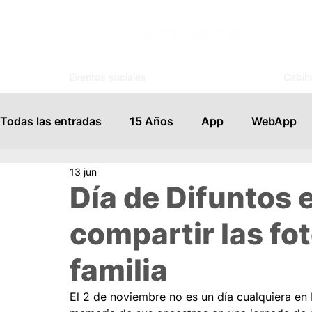
Eventos sociales
Cabin
Todas las entradas
15 Años
App
WebApp
13 jun
Invitaciones
Control de Acceso
Tutoriales
Día de Difuntos
compartir las fot
Profesionales
Novedades
Tips
Bodas
familia
Kiosco Digital
Trivias
Encuentra tu mesa
El 2 de noviembre no es un día cualquiera en 