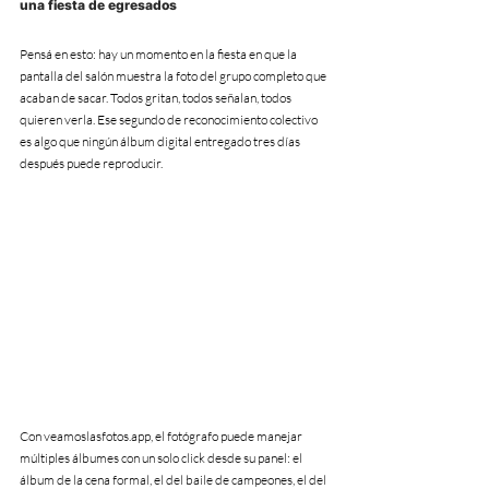
una fiesta de egresados
Pensá en esto: hay un momento en la fiesta en que la 
pantalla del salón muestra la foto del grupo completo que 
acaban de sacar. Todos gritan, todos señalan, todos 
quieren verla. Ese segundo de reconocimiento colectivo 
es algo que ningún álbum digital entregado tres días 
después puede reproducir.
Con veamoslasfotos.app, el fotógrafo puede manejar 
múltiples álbumes con un solo click desde su panel: el 
álbum de la cena formal, el del baile de campeones, el del 