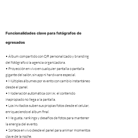
Funcionalidades clave para fotógrafos de 
egresados
• Álbum compartido con QR personalizado y branding 
del fotógrafo o la agencia organizadora.

• Proyección en vivo en cualquier pantalla o pantalla 
gigante del salón, sin app ni hardware especial.

• Múltiples álbumes por evento con cambio instantáneo 
desde el panel.

• Moderación automática con IA: el contenido 
inapropiado no llega a la pantalla.

• Los invitados suben sus propias fotos desde el celular, 
enriqueciendo el álbum final.

• Me gusta, rankings y desafíos de fotos para mantener 
la energía del evento.

• Sorteos en vivo desde el panel para animar momentos 
clave de la noche.
