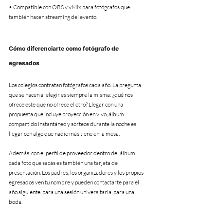
• Compatible con OBS y vMix para fotógrafos que 
también hacen streaming del evento.
Cómo diferenciarte como fotógrafo de 
egresados
Los colegios contratan fotógrafos cada año. La pregunta 
que se hacen al elegir es siempre la misma: ¿qué nos 
ofrece este que no ofrece el otro? Llegar con una 
propuesta que incluye proyección en vivo, álbum 
compartido instantáneo y sorteos durante la noche es 
llegar con algo que nadie más tiene en la mesa.
Además, con el perfil de proveedor dentro del álbum, 
cada foto que sacás es también una tarjeta de 
presentación. Los padres, los organizadores y los propios 
egresados ven tu nombre y pueden contactarte para el 
año siguiente, para una sesión universitaria, para una 
boda.