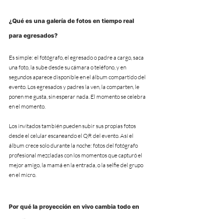
¿Qué es una galería de fotos en tiempo real 
para egresados?
Es simple: el fotógrafo, el egresado o padre a cargo, saca 
una foto, la sube desde su cámara o teléfono, y en 
segundos aparece disponible en el álbum compartido del 
evento. Los egresados y padres la ven, la comparten, le 
ponen me gusta, sin esperar nada. El momento se celebra 
en el momento.
Los invitados también pueden subir sus propias fotos 
desde el celular escaneando el QR del evento. Así el 
álbum crece solo durante la noche: fotos del fotógrafo 
profesional mezcladas con los momentos que capturó el 
mejor amigo, la mamá en la entrada, o la selfie del grupo 
en el micro.
Por qué la proyección en vivo cambia todo en 