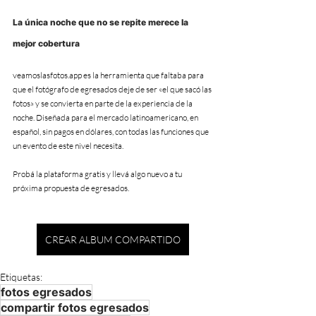
La única noche que no se repite merece la 
mejor cobertura
veamoslasfotos.app es la herramienta que faltaba para 
que el fotógrafo de egresados deje de ser «el que sacó las 
fotos» y se convierta en parte de la experiencia de la 
noche. Diseñada para el mercado latinoamericano, en 
español, sin pagos en dólares, con todas las funciones que 
un evento de este nivel necesita.
Probá la plataforma gratis y llevá algo nuevo a tu 
próxima propuesta de egresados.
CREAR ALBUM COMPARTIDO
Etiquetas:
fotos egresados
compartir fotos egresados