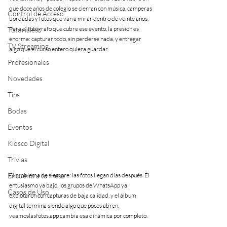
que doce años de colegio se cierran con música, camperas 
Control de Acceso
bordadas y fotos que van a mirar dentro de veinte años. 
Para el fotógrafo que cubre ese evento, la presión es 
Tutoriales
enorme: capturar todo, sin perderse nada, y entregar 
TV Streaming
algo que el curso entero quiera guardar.
Profesionales
Novedades
Tips
Bodas
Eventos
Kiosco Digital
Trivias
Encuentra tu mesa
El problema de siempre: las fotos llegan días después. El 
entusiasmo ya bajó, los grupos de WhatsApp ya 
Casos de Uso
explotaron con capturas de baja calidad, y el álbum 
digital termina siendo algo que pocos abren. 
veamoslasfotos.app cambia esa dinámica por completo.