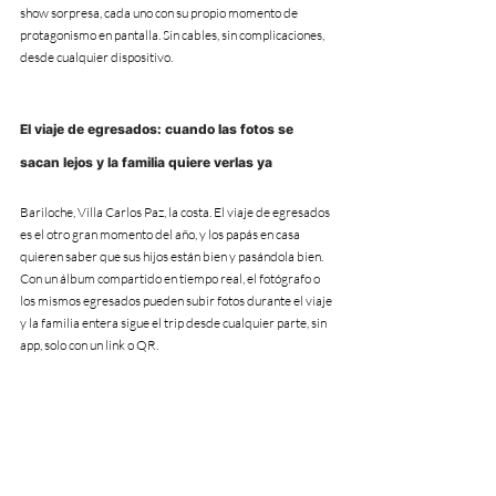
show sorpresa, cada uno con su propio momento de 
protagonismo en pantalla. Sin cables, sin complicaciones, 
desde cualquier dispositivo.
El viaje de egresados: cuando las fotos se 
sacan lejos y la familia quiere verlas ya
Bariloche, Villa Carlos Paz, la costa. El viaje de egresados 
es el otro gran momento del año, y los papás en casa 
quieren saber que sus hijos están bien y pasándola bien. 
Con un álbum compartido en tiempo real, el fotógrafo o 
los mismos egresados pueden subir fotos durante el viaje 
y la familia entera sigue el trip desde cualquier parte, sin 
app, solo con un link o QR.