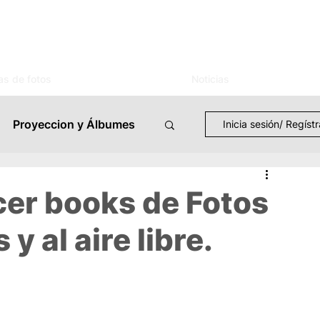
as de fotos
Noticias
Proyeccion y Álbumes
Inicia sesión/ Regíst
TV Streaming
cer books de Fotos
 y al aire libre.
Eventos
Casos de Uso