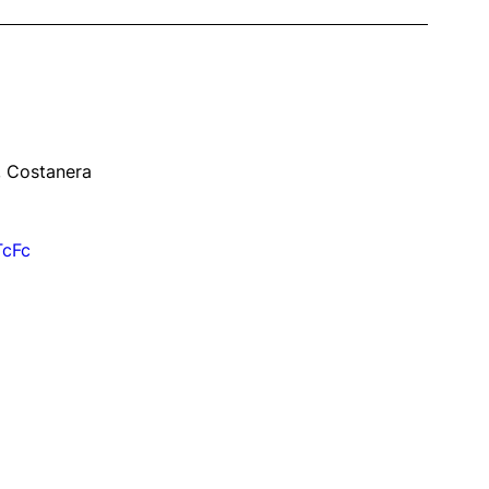
 , Costanera
TcFc