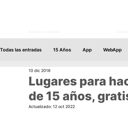
Eventos sociales
Cabin
Todas las entradas
15 Años
App
WebApp
10 dic 2016
Invitaciones
Control de Acceso
Tutoriales
Lugares para ha
de 15 años, gratis
Profesionales
Novedades
Tips
Bodas
Actualizado:
12 oct 2022
Kiosco Digital
Trivias
Encuentra tu mesa