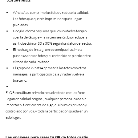
fotos de eventos.
WhatsApp comprime las fotos y reduce la calidad. 
Las fotos que querés imprimir después llegan 
pixeladas.
Google Photos requiere que los invitados tengan 
cuenta de Google y la inicien sesión. Eso reduce la 
participación un 30 a 50% según los datos del sector.
El hashtag de Instagram es semipúblico, Meta 
puede usar esas fotos y el contenido se pierde entre 
el feed de cada invitado.
El grupo de WhatsApp mezcla las fotos con otros 
mensajes, la participación baja y nadie vuelve a 
buscarlo.
El QR con álbum privado resuelve todo eso: las fotos 
llegan en calidad original, cualquier persona lo usa sin 
importar si tiene cuenta de algo, el álbum es privado y 
controlado por vos, y toda la participación queda en un 
solo lugar.
Las opciones para crear tu QR de fotos gratis