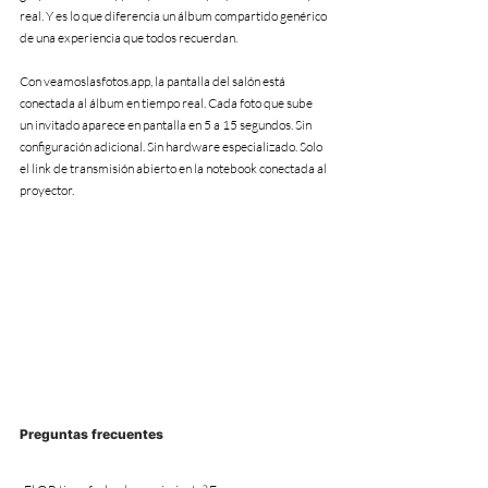
real. Y es lo que diferencia un álbum compartido genérico 
de una experiencia que todos recuerdan.
Con veamoslasfotos.app, la pantalla del salón está 
conectada al álbum en tiempo real. Cada foto que sube 
un invitado aparece en pantalla en 5 a 15 segundos. Sin 
configuración adicional. Sin hardware especializado. Solo 
el link de transmisión abierto en la notebook conectada al 
proyector.
Preguntas frecuentes