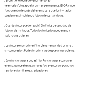
¿El QR tiene fecha de vencimiento? En 
veamoslasfotos.app el álbum es permanente. El QR sigue 
funcionando después del evento para que los invitados 
puedan seguir subiendo fotos o descargándolas.
¿Cuántas fotos pueden subir? Sin límite de cantidad de 
fotos ni de invitados. Todos los invitados pueden subir 
todo lo que quieran.
¿Las fotos se comprimen? No. Llegan en calidad original, 
sin compresión. Podés imprimirlas después sin problema.
¿Solo funciona para bodas? No. Funciona para cualquier 
evento: quinceañeras, cumpleaños, eventos corporativos, 
reuniones familiares, graduaciones.
¿Puedo moderar las fotos antes de que aparezcan en el 
álbum o en pantalla? Sí. Podés activar la moderación 
manual para revisar cada foto antes de que se publique, o 
la moderación automática con IA que bloquea contenido 
inapropiado sin que tengas que hacer nada.
¿Necesito imprimir el QR sí o sí? No. Podés compartir el 