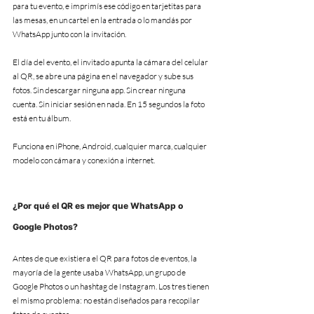
para tu evento, e imprimís ese código en tarjetitas para 
las mesas, en un cartel en la entrada o lo mandás por 
WhatsApp junto con la invitación.
El día del evento, el invitado apunta la cámara del celular 
al QR, se abre una página en el navegador y sube sus 
fotos. Sin descargar ninguna app. Sin crear ninguna 
cuenta. Sin iniciar sesión en nada. En 15 segundos la foto 
está en tu álbum.
Funciona en iPhone, Android, cualquier marca, cualquier 
modelo con cámara y conexión a internet.
¿Por qué el QR es mejor que WhatsApp o 
Google Photos?
Antes de que existiera el QR para fotos de eventos, la 
mayoría de la gente usaba WhatsApp, un grupo de 
Google Photos o un hashtag de Instagram. Los tres tienen 
el mismo problema: no están diseñados para recopilar 