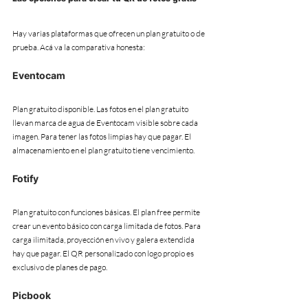
Hay varias plataformas que ofrecen un plan gratuito o de 
prueba. Acá va la comparativa honesta:
Eventocam
Plan gratuito disponible. Las fotos en el plan gratuito 
llevan marca de agua de Eventocam visible sobre cada 
imagen. Para tener las fotos limpias hay que pagar. El 
almacenamiento en el plan gratuito tiene vencimiento.
Fotify
Plan gratuito con funciones básicas. El plan free permite 
crear un evento básico con carga limitada de fotos. Para 
carga ilimitada, proyección en vivo y galera extendida 
hay que pagar. El QR personalizado con logo propio es 
exclusivo de planes de pago.
Picbook