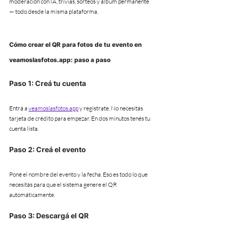
moderación con IA, trivias, sorteos y álbum permanente 
— todo desde la misma plataforma.
Cómo crear el QR para fotos de tu evento en 
veamoslasfotos.app: paso a paso
Paso 1: Creá tu cuenta
Entrá a 
veamoslasfotos.app
 y registrate. No necesitás 
tarjeta de crédito para empezar. En dos minutos tenés tu 
cuenta lista.
Paso 2: Creá el evento
Poné el nombre del evento y la fecha. Eso es todo lo que 
necesitás para que el sistema genere el QR 
automáticamente.
Paso 3: Descargá el QR