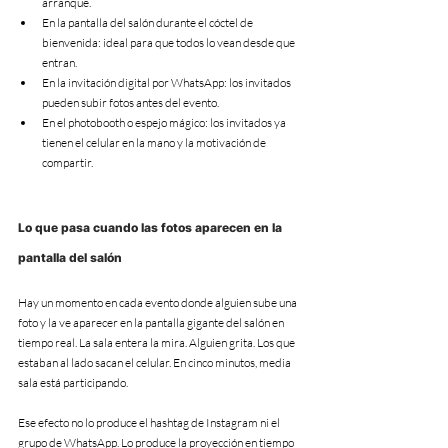
arranque.
En la pantalla del salón durante el cóctel de 
bienvenida: ideal para que todos lo vean desde que 
entran.
En la invitación digital por WhatsApp: los invitados 
pueden subir fotos antes del evento.
En el photobooth o espejo mágico: los invitados ya 
tienen el celular en la mano y la motivación de 
compartir.
Lo que pasa cuando las fotos aparecen en la 
pantalla del salón
Hay un momento en cada evento donde alguien sube una 
foto y la ve aparecer en la pantalla gigante del salón en 
tiempo real. La sala entera la mira. Alguien grita. Los que 
estaban al lado sacan el celular. En cinco minutos, media 
sala está participando.
Ese efecto no lo produce el hashtag de Instagram ni el 
grupo de WhatsApp. Lo produce la proyección en tiempo 