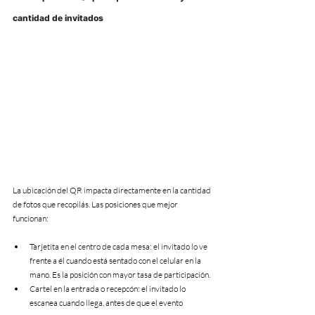
cantidad de invitados
La ubicación del QR impacta directamente en la cantidad 
de fotos que recopilás. Las posiciones que mejor 
funcionan:
Tarjetita en el centro de cada mesa: el invitado lo ve 
frente a él cuando está sentado con el celular en la 
mano. Es la posición con mayor tasa de participación.
Cartel en la entrada o recepcón: el invitado lo 
escanea cuando llega, antes de que el evento 