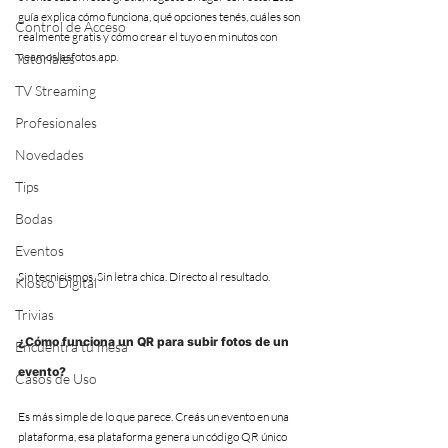
guía explica cómo funciona, qué opciones tenés, cuáles son 
Control de Acceso
realmente gratis y cómo crear el tuyo en minutos con 
veamoslasfotos.app.
Tutoriales
TV Streaming
Profesionales
Novedades
Tips
Bodas
Eventos
Sin tecnicismos. Sin letra chica. Directo al resultado.
Kiosco Digital
Trivias
¿Cómo funciona un QR para subir fotos de un 
Encuentra tu mesa
evento?
Casos de Uso
Es más simple de lo que parece. Creás un evento en una 
plataforma, esa plataforma genera un código QR único 