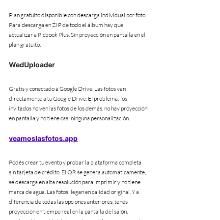
Plan gratuito disponible con descarga individual por foto. 
Para descarga en ZIP de todo el álbum hay que 
actualizar a Picbook Plus. Sin proyección en pantalla en el 
plan gratuito.
WedUploader
Gratis y conectado a Google Drive. Las fotos van 
directamente a tu Google Drive. El problema: los 
invitados no ven las fotos de los demás, no hay proyección 
en pantalla y no tiene casi ninguna personalización.
veamoslasfotos.app
Podés crear tu evento y probar la plataforma completa 
sin tarjeta de crédito. El QR se genera automáticamente, 
se descarga en alta resolución para imprimir y no tiene 
marca de agua. Las fotos llegan en calidad original. Y a 
diferencia de todas las opciones anteriores, tenés 
proyección en tiempo real en la pantalla del salón, 