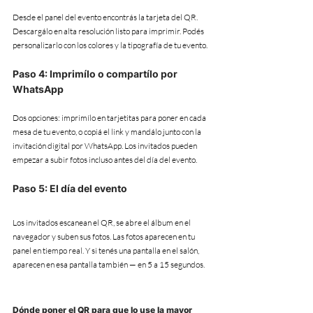
Desde el panel del evento encontrás la tarjeta del QR. 
Descargálo en alta resolución listo para imprimir. Podés 
personalizarlo con los colores y la tipografía de tu evento.
Paso 4: Imprimílo o compartílo por 
WhatsApp
Dos opciones: imprimílo en tarjetitas para poner en cada 
mesa de tu evento, o copiá el link y mandálo junto con la 
invitación digital por WhatsApp. Los invitados pueden 
empezar a subir fotos incluso antes del día del evento.
Paso 5: El día del evento
Los invitados escanean el QR, se abre el álbum en el 
navegador y suben sus fotos. Las fotos aparecen en tu 
panel en tiempo real. Y si tenés una pantalla en el salón, 
aparecen en esa pantalla también — en 5 a 15 segundos.
Dónde poner el QR para que lo use la mayor 