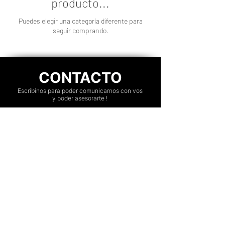
producto...
Puedes elegir una categoría diferente para
seguir comprando.
CONTACTO
Escribinos para poder comunicarnos con vos
y poder asesorarte !
Villa Devoto, Capital Federal, Argenti
na.
ENVIAR WHATSAPP
Nuestros Servicios
Transmisión de shows y eventos
Fotografía y video
Cobertura de Cursos
Photobooths, Alquiler de Cabinas de fotos y
Cabina 360 / Plataformas Giratorias