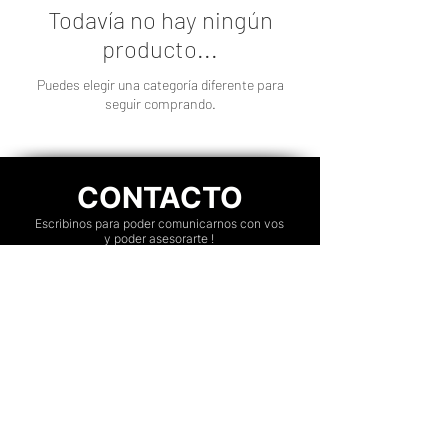
Todavía no hay ningún
producto...
Puedes elegir una categoría diferente para
seguir comprando.
CONTACTO
Escribinos para poder comunicarnos con vos
y poder asesorarte !
Villa Devoto, Capital Federal, Argenti
na.
ENVIAR WHATSAPP
Nuestros Servicios
Transmisión de shows y eventos
Fotografía y video