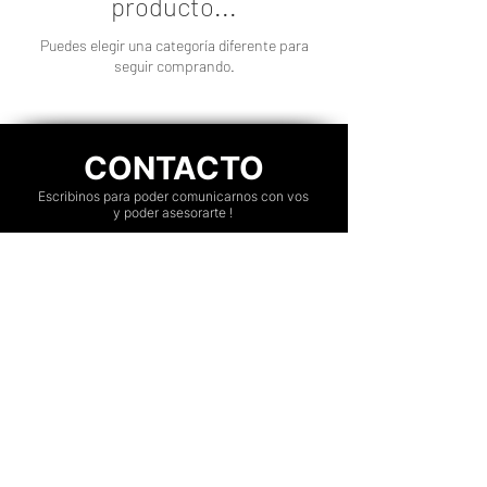
producto...
Puedes elegir una categoría diferente para
seguir comprando.
CONTACTO
Escribinos para poder comunicarnos con vos
y poder asesorarte !
Villa Devoto, Capital Federal, Argenti
na.
ENVIAR WHATSAPP
Nuestros Servicios
Transmisión de shows y eventos
Fotografía y video
Cobertura de Cursos
Photobooths, Alquiler de Cabinas de fotos y
Cabina 360 / Plataformas Giratorias