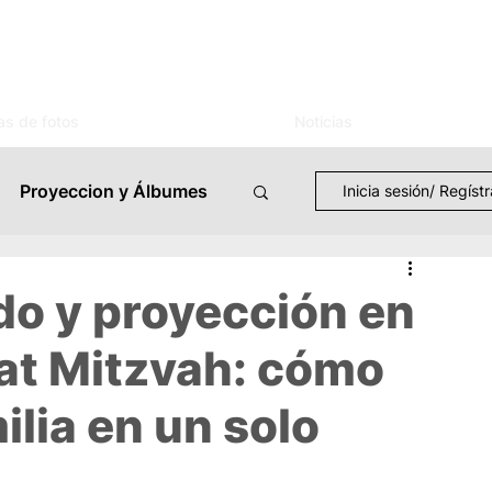
as de fotos
Noticias
Proyeccion y Álbumes
Inicia sesión/ Regíst
TV Streaming
o y proyección en
Bat Mitzvah: cómo
Eventos
milia en un solo
Casos de Uso