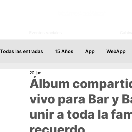
Eventos sociales
Cabin
Todas las entradas
15 Años
App
WebApp
20 jun
Invitaciones
Control de Acceso
Tutoriales
Álbum compartid
vivo para Bar y 
Profesionales
Novedades
Tips
Bodas
unir a toda la fa
Kiosco Digital
Trivias
Encuentra tu mesa
recuerdo