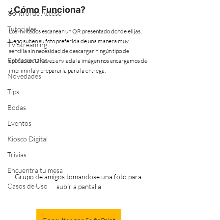
¿Cómo Funciona?
Control de Acceso
Tutoriales
Los invitados escanean un QR presentado donde elijas, 
luego suben su foto preferida de una manera muy 
TV Streaming
sencilla sin necesidad de descargar ningún tipo de 
Profesionales
aplicación. Una vez enviada la imágen nos encargamos de 
imprimirla y prepararla para la entrega.
Novedades
Tips
Bodas
Eventos
Kiosco Digital
Trivias
Encuentra tu mesa
Grupo de amigos tomandose una foto para 
Casos de Uso
subir a pantalla