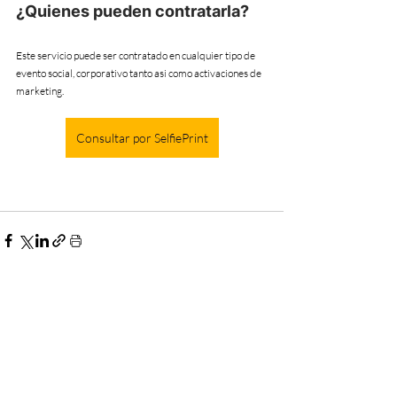
¿Quienes pueden contratarla? 
Este servicio puede ser contratado en cualquier tipo de 
evento social, corporativo tanto asi como activaciones de 
marketing.
Consultar por SelfiePrint
Entradas recientes
Ver todo