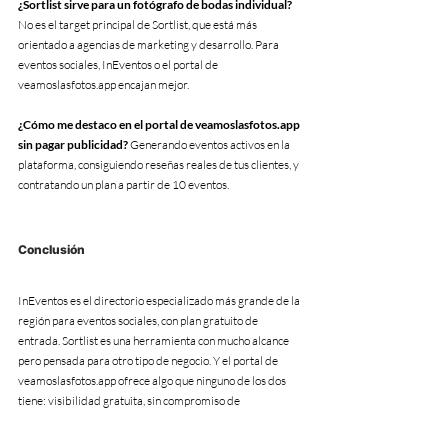
¿Sortlist sirve para un fotógrafo de bodas individual?
No es el target principal de Sortlist, que está más 
orientado a agencias de marketing y desarrollo. Para 
eventos sociales, InEventos o el portal de 
veamoslasfotos.app encajan mejor.
¿Cómo me destaco en el portal de veamoslasfotos.app 
sin pagar publicidad?
 Generando eventos activos en la 
plataforma, consiguiendo reseñas reales de tus clientes, y 
contratando un plan a partir de 10 eventos.
Conclusión
InEventos es el directorio especializado más grande de la 
región para eventos sociales, con plan gratuito de 
entrada. Sortlist es una herramienta con mucho alcance 
pero pensada para otro tipo de negocio. Y el portal de 
veamoslasfotos.app ofrece algo que ninguno de los dos 
tiene: visibilidad gratuita, sin compromiso de 
permanencia, conectada directamente a la tecnología 
que vos y tu cliente van a usar el día del evento.