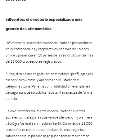
InEventos: el directorio especializado más 
grande de Latinoamérica
InEventos es un directorio especializado en proveedores 
de eventos sociales y corporativos, con más de 15 años 
online y presencia en 13 países de la región. Acumula más 
de 13.000 proveedores registrados.
El registro básico es gratuito: completás tu perfil, agregás 
tus servicios y fotos, y aparecés en el listado de tu 
categoría y zona. Para mayor visibilidad ofrecen planes 
de pago, aunque no publican sus tarifas exactas de forma 
abierta.
Es un directorio realmente especializado en eventos 
sociales, con categorías que van desde wedding planners 
y fotógrafos hasta animación infantil. Con más de 13.000 
proveedores compitiendo, destacarte en categorías 
saturadas sin un plan de pago puede tomar más tiempo.