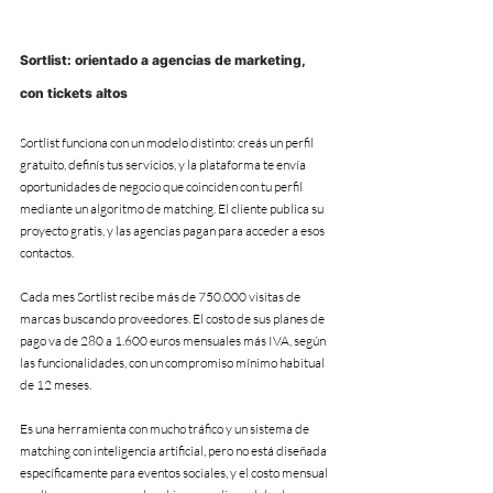
Sortlist: orientado a agencias de marketing, 
con tickets altos
Sortlist funciona con un modelo distinto: creás un perfil 
gratuito, definís tus servicios, y la plataforma te envía 
oportunidades de negocio que coinciden con tu perfil 
mediante un algoritmo de matching. El cliente publica su 
proyecto gratis, y las agencias pagan para acceder a esos 
contactos.
Cada mes Sortlist recibe más de 750.000 visitas de 
marcas buscando proveedores. El costo de sus planes de 
pago va de 280 a 1.600 euros mensuales más IVA, según 
las funcionalidades, con un compromiso mínimo habitual 
de 12 meses.
Es una herramienta con mucho tráfico y un sistema de 
matching con inteligencia artificial, pero no está diseñada 
específicamente para eventos sociales, y el costo mensual 