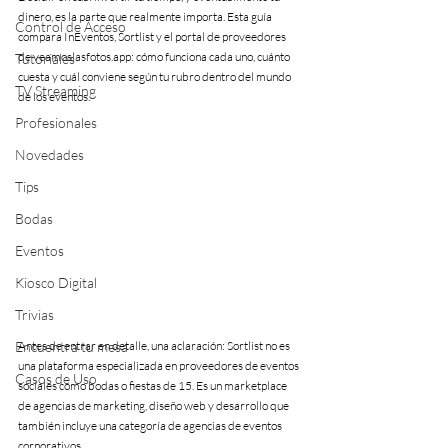
dinero, es la parte que realmente importa. Esta guía 
Control de Acceso
compara InEventos, Sortlist y el portal de proveedores 
de veamoslasfotos.app: cómo funciona cada uno, cuánto 
Tutoriales
cuesta y cuál conviene según tu rubro dentro del mundo 
TV Streaming
de los eventos.
Profesionales
Novedades
Tips
Bodas
Eventos
Kiosco Digital
Trivias
Encuentra tu mesa
Antes de entrar en detalle, una aclaración: Sortlist no es 
una plataforma especializada en proveedores de eventos 
Casos de Uso
sociales como bodas o fiestas de 15. Es un marketplace 
de agencias de marketing, diseño web y desarrollo que 
también incluye una categoría de agencias de eventos 
corporativos.