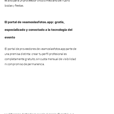
es alto para un proveedor chico o mediano del rubro 
bodas y fiestas.
El portal de veamoslasfotos.app: gratis, 
especializado y conectado a la tecnología del 
evento
El portal de proveedores de veamoslasfotos.app parte de 
una premisa distinta: crear tu perfil profesional es 
completamente gratuito, sin cuota mensual de visibilidad 
ni compromiso de permanencia.