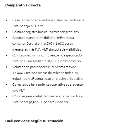
Comparativa directa
Especialización en eventos sociales: InEventos alta, 
Sortlist baja, VLF alta
Costo de registro básico: los tres son gratuitos
Costo de planes de visibilidad: InEventos a 
consultar, Sortlist entre 280 y 1.600 euros 
mensuales más IVA, VLF sin cuota de visibilidad
Compromiso mínimo: InEventos no especificado, 
Sortlist 12 meses habitual, VLF sin compromiso
Volumen de proveedores: InEventos más de 
13.000, Sortlist decenas de miles en todas las 
industrias, VLF comunidad en crecimiento activo
Conectado a herramientas operativas del evento: 
solo VLF
Cómo se gana visibilidad destacada: InEventos y 
Sortlist por pago, VLF por actividad real
Cuál conviene según tu situación