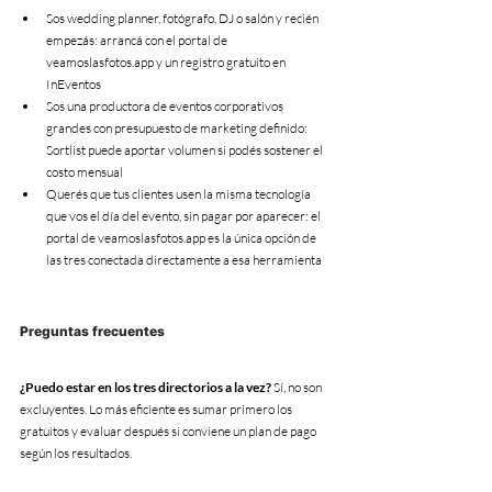
Sos wedding planner, fotógrafo, DJ o salón y recién 
empezás: arrancá con el portal de 
veamoslasfotos.app y un registro gratuito en 
InEventos
Sos una productora de eventos corporativos 
grandes con presupuesto de marketing definido: 
Sortlist puede aportar volumen si podés sostener el 
costo mensual
Querés que tus clientes usen la misma tecnología 
que vos el día del evento, sin pagar por aparecer: el 
portal de veamoslasfotos.app es la única opción de 
las tres conectada directamente a esa herramienta
Preguntas frecuentes
¿Puedo estar en los tres directorios a la vez?
 Sí, no son 
excluyentes. Lo más eficiente es sumar primero los 
gratuitos y evaluar después si conviene un plan de pago 
según los resultados.