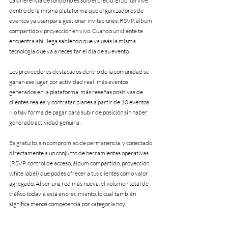
La diferencia de fondo no es solo el precio. El portal vive 
dentro de la misma plataforma que organizadores de 
eventos ya usan para gestionar invitaciones, RSVP, álbum 
compartido y proyección en vivo. Cuando un cliente te 
encuentra ahí, llega sabiendo que ya usás la misma 
tecnología que va a necesitar el día de su evento.
Los proveedores destacados dentro de la comunidad se 
ganan ese lugar por actividad real: más eventos 
generados en la plataforma, más reseñas positivas de 
clientes reales, y contratar planes a partir de 10 eventos. 
No hay forma de pagar para subir de posición sin haber 
generado actividad genuina.
Es gratuito, sin compromiso de permanencia, y conectado 
directamente a un conjunto de herramientas operativas 
(RSVP, control de acceso, álbum compartido, proyección, 
white label) que podés ofrecer a tus clientes como valor 
agregado. Al ser una red más nueva, el volumen total de 
tráfico todavía está en crecimiento, lo cual también 
significa menos competencia por categoría hoy.