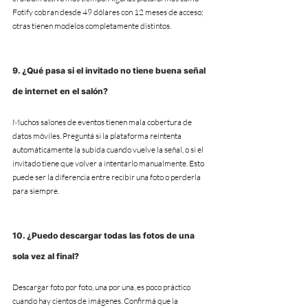
Fotify cobran desde 49 dólares con 12 meses de acceso; 
otras tienen modelos completamente distintos.
9. ¿Qué pasa si el invitado no tiene buena señal 
de internet en el salón?
Muchos salones de eventos tienen mala cobertura de 
datos móviles. Preguntá si la plataforma reintenta 
automáticamente la subida cuando vuelve la señal, o si el 
invitado tiene que volver a intentarlo manualmente. Esto 
puede ser la diferencia entre recibir una foto o perderla 
para siempre.
10. ¿Puedo descargar todas las fotos de una 
sola vez al final?
Descargar foto por foto, una por una, es poco práctico 
cuando hay cientos de imágenes. Confirmá que la 