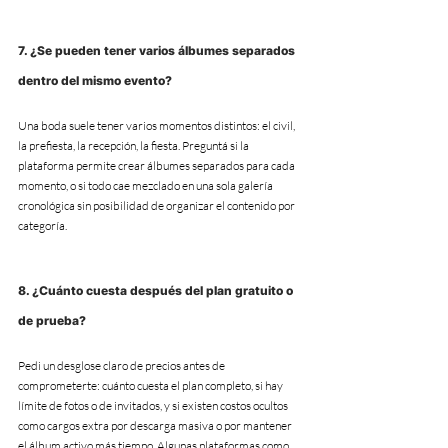
7. ¿Se pueden tener varios álbumes separados 
dentro del mismo evento?
Una boda suele tener varios momentos distintos: el civil, 
la prefiesta, la recepción, la fiesta. Preguntá si la 
plataforma permite crear álbumes separados para cada 
momento, o si todo cae mezclado en una sola galería 
cronológica sin posibilidad de organizar el contenido por 
categoría.
8. ¿Cuánto cuesta después del plan gratuito o 
de prueba?
Pedi un desglose claro de precios antes de 
comprometerte: cuánto cuesta el plan completo, si hay 
límite de fotos o de invitados, y si existen costos ocultos 
como cargos extra por descarga masiva o por mantener 
el álbum activo más tiempo. Algunas plataformas como 