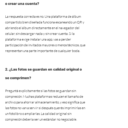
o crear una cuenta?
La respuesta correcta es no. Una plataforma de álbum 
compartido bien diseñada funciona escaneando un QR y 
abriendo el álbum directamente en el navegador del 
celular, sin descargar nada y sin crear cuenta. Si la 
plataforma exige instalar una app, vas a perder 
participación de invitados mayores o menos técnicos, que 
representan una parte importante de cualquier boda.
2. ¿Las fotos se guardan en calidad original o 
se comprimen?
Preguntá explícitamente si las fotos se guardan sin 
compresión. Muchas plataformas reducen el tamaño de 
archivo para ahorrar almacenamiento, y eso significa que 
las fotos no van a servir si después querés imprimirlas en 
un fotolibro o ampliarlas. La calidad original sin 
compresión debería ser un estándar no negociable.