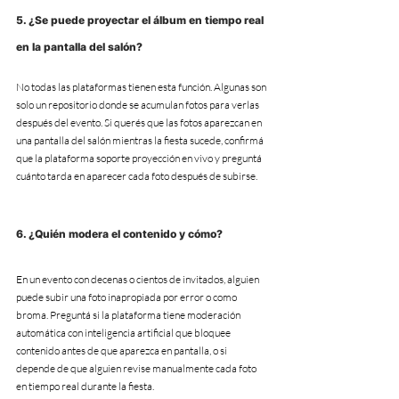
5. ¿Se puede proyectar el álbum en tiempo real 
en la pantalla del salón?
No todas las plataformas tienen esta función. Algunas son 
solo un repositorio donde se acumulan fotos para verlas 
después del evento. Si querés que las fotos aparezcan en 
una pantalla del salón mientras la fiesta sucede, confirmá 
que la plataforma soporte proyección en vivo y preguntá 
cuánto tarda en aparecer cada foto después de subirse.
6. ¿Quién modera el contenido y cómo?
En un evento con decenas o cientos de invitados, alguien 
puede subir una foto inapropiada por error o como 
broma. Preguntá si la plataforma tiene moderación 
automática con inteligencia artificial que bloquee 
contenido antes de que aparezca en pantalla, o si 
depende de que alguien revise manualmente cada foto 
en tiempo real durante la fiesta.