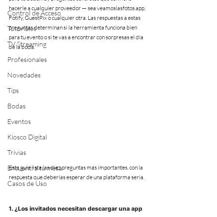
hacerle a cualquier proveedor — sea veamoslasfotos.app, 
Control de Acceso
Fotify, GuestPix o cualquier otra. Las respuestas a estas 
preguntas determinan si la herramienta funciona bien 
Tutoriales
para tu evento o si te vas a encontrar con sorpresas el día 
TV Streaming
de la boda.
Profesionales
Novedades
Tips
Bodas
Eventos
Kiosco Digital
Trivias
Encuentra tu mesa
Esta guía lista las diez preguntas más importantes, con la 
respuesta que deberías esperar de una plataforma seria.
Casos de Uso
1. ¿Los invitados necesitan descargar una app 