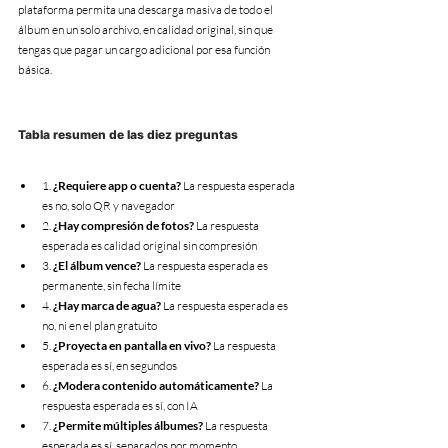
plataforma permita una descarga masiva de todo el 
álbum en un solo archivo, en calidad original, sin que 
tengas que pagar un cargo adicional por esa función 
básica.
Tabla resumen de las diez preguntas
1. 
¿Requiere app o cuenta?
 La respuesta esperada 
es no, solo QR y navegador
2. 
¿Hay compresión de fotos?
 La respuesta 
esperada es calidad original sin compresión
3. 
¿El álbum vence?
 La respuesta esperada es 
permanente, sin fecha límite
4. 
¿Hay marca de agua?
 La respuesta esperada es 
no, ni en el plan gratuito
5. 
¿Proyecta en pantalla en vivo?
 La respuesta 
esperada es sí, en segundos
6. 
¿Modera contenido automáticamente?
 La 
respuesta esperada es sí, con IA
7. 
¿Permite múltiples álbumes?
 La respuesta 
esperada es sí, separados por momento