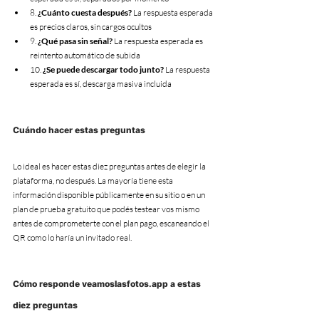
8. 
¿Cuánto cuesta después?
 La respuesta esperada 
es precios claros, sin cargos ocultos
9. 
¿Qué pasa sin señal?
 La respuesta esperada es 
reintento automático de subida
10. 
¿Se puede descargar todo junto?
 La respuesta 
esperada es sí, descarga masiva incluida
Cuándo hacer estas preguntas
Lo ideal es hacer estas diez preguntas antes de elegir la 
plataforma, no después. La mayoría tiene esta 
información disponible públicamente en su sitio o en un 
plan de prueba gratuito que podés testear vos mismo 
antes de comprometerte con el plan pago, escaneando el 
QR como lo haría un invitado real.
Cómo responde veamoslasfotos.app a estas 
diez preguntas