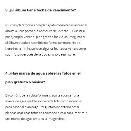
3. ¿El álbum tiene fecha de vencimiento?
Muchas plataformas con plan gratuito limitan el acceso al 
álbum a unos pocos días después del evento — GuestPix, 
por ejemplo, vence el plan gratis a los 7 días. Preguntá si 
el álbum queda disponible de forma permanente o si 
tiene fecha límite, porque algunos invitados van a querer 
subir fotos después de la boda, no solo esa noche.
4. ¿Hay marca de agua sobre las fotos en el 
plan gratuito o básico?
Es común que las plataformas gratuitas pongan una 
marca de agua visible sobre cada foto como incentivo 
para pasar al plan pago. Preguntálo de antemano: si 
planeás usar esas fotos en redes sociales o para imprimir, 
una marca de agua arruina la imagen final.