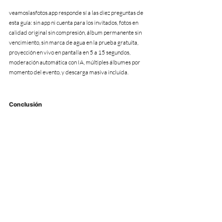
veamoslasfotos.app responde sí a las diez preguntas de 
esta guía: sin app ni cuenta para los invitados, fotos en 
calidad original sin compresión, álbum permanente sin 
vencimiento, sin marca de agua en la prueba gratuita, 
proyección en vivo en pantalla en 5 a 15 segundos, 
moderación automática con IA, múltiples álbumes por 
momento del evento, y descarga masiva incluida.
Conclusión
Contratar una plataforma de álbum compartido para tu 
boda sin hacer estas diez preguntas es arriesgarte a 
descubrir las limitaciones recién el día del evento, 
cuando ya no hay margen para cambiar de proveedor. 
Usá esta lista como checklist antes de decidir, y cualquier 
plataforma seria debería poder responderte cada punto 
con claridad.
Creá tu evento de prueba hoy sin tarjeta de crédito y 
comprobá vos mismo cada una de estas respuestas.