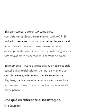
El álbum compartido con QR cambia eso 
completamente. En cada mesa hay un código QR. El 
invitado lo escanea con la cámara del celular, se abre el 
álbum privado del evento en el navegador — sin 
descargar nada, sin crear cuenta — y en diez segundos su 
foto está adentro. Y aparece en la pantalla del salón.
Ese momento — cuando la foto de alguien aparece en la 
pantalla gigante del salón en tiempo real — es el que 
cambia la energía del evento. La sala entera mira. 
Alguien grita. Los que estaban al lado del que subió la 
foto sacan el celular. En cinco minutos, media sala está 
participando.
Por qué es diferente al hashtag de 
Instagram