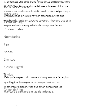
Si organizás una boda o una fiesta de 15 en Buenos Aires 
Control de Acceso
en 2026, estás tomando decisiones sobre servicios que 
evolucionaron durante los últimos diez años. Algunos que 
Tutoriales
eran novedad en 2015 hoy son estándar. Otros que 
estaban de moda en 2020 ya cayeron. Y hay uno que está 
TV Streaming
explotando ahora y que todavía muy pocos tienen.
Profesionales
Novedades
Tips
Bodas
Eventos
Kiosco Digital
Trivias
Esta guía mapea todo: los servicios que nunca faltan, los 
Encuentra tu mesa
que llegaron para quedarse, los que tuvieron su 
momento y bajaron, y los que están definiendo los 
Casos de Uso
eventos de la segunda mitad de la década.