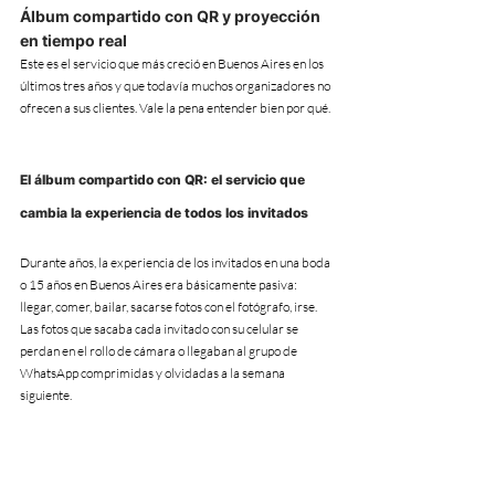
Álbum compartido con QR y proyección 
en tiempo real
Este es el servicio que más creció en Buenos Aires en los 
últimos tres años y que todavía muchos organizadores no 
ofrecen a sus clientes. Vale la pena entender bien por qué.
El álbum compartido con QR: el servicio que 
cambia la experiencia de todos los invitados
Durante años, la experiencia de los invitados en una boda 
o 15 años en Buenos Aires era básicamente pasiva: 
llegar, comer, bailar, sacarse fotos con el fotógrafo, irse. 
Las fotos que sacaba cada invitado con su celular se 
perdan en el rollo de cámara o llegaban al grupo de 
WhatsApp comprimidas y olvidadas a la semana 
siguiente.