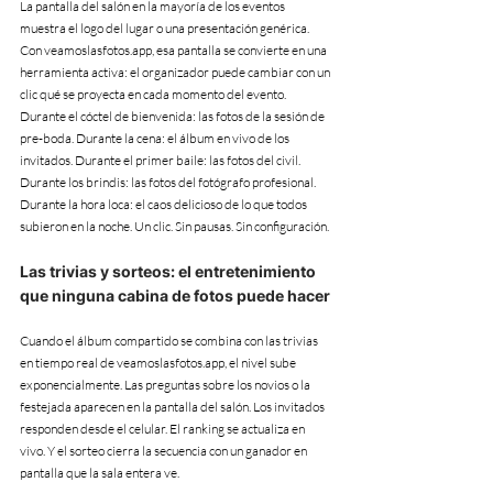
La pantalla del salón en la mayoría de los eventos 
muestra el logo del lugar o una presentación genérica. 
Con veamoslasfotos.app, esa pantalla se convierte en una 
herramienta activa: el organizador puede cambiar con un 
clic qué se proyecta en cada momento del evento.
Durante el cóctel de bienvenida: las fotos de la sesión de 
pre-boda. Durante la cena: el álbum en vivo de los 
invitados. Durante el primer baile: las fotos del civil. 
Durante los brindis: las fotos del fotógrafo profesional. 
Durante la hora loca: el caos delicioso de lo que todos 
subieron en la noche. Un clic. Sin pausas. Sin configuración.
Las trivias y sorteos: el entretenimiento 
que ninguna cabina de fotos puede hacer
Cuando el álbum compartido se combina con las trivias 
en tiempo real de veamoslasfotos.app, el nivel sube 
exponencialmente. Las preguntas sobre los novios o la 
festejada aparecen en la pantalla del salón. Los invitados 
responden desde el celular. El ranking se actualiza en 
vivo. Y el sorteo cierra la secuencia con un ganador en 
pantalla que la sala entera ve.