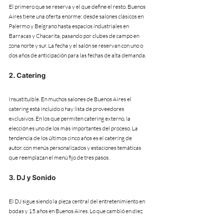
El primero que se reserva y el que define el resto. Buenos 
Aires tiene una oferta enorme: desde salones clásicos en 
Palermo y Belgrano hasta espacios industriales en 
Barracas y Chacarita, pasando por clubes de campo en 
zona norte y sur. La fecha y el salón se reservan con uno o 
dos años de anticipación para las fechas de alta demanda.
2. Catering
Insustituible. En muchos salones de Buenos Aires el 
catering está incluido o hay lista de proveedores 
exclusivos. En los que permiten catering externo, la 
elección es uno de los más importantes del proceso. La 
tendencia de los últimos cinco años es el catering de 
autor, con menús personalizados y estaciones temáticas 
que reemplazan el menú fijo de tres pasos.
3. DJ y Sonido
El DJ sigue siendo la pieza central del entretenimiento en 
bodas y 15 años en Buenos Aires. Lo que cambió en diez 