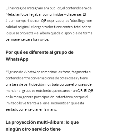
El hashtag de Instagram era público, el contenido era de 
Meta, las fotos llegaban comprimidas y dispersas. El 
álbum compartido con QR es privado, las fotos llegan en 
calidad original, el organizador tiene control total sobre 
lo que se proyecta y el álbum queda disponible de forma 
permanente para los novios.
Por qué es diferente al grupo de 
WhatsApp
El grupo de WhatsApp comprime las fotos, fragmenta el 
contenido entre conversaciones de otras cosas y tiene 
una tasa de participación muy baja porque el proceso de 
mandar al grupo es más lento que escanear un QR. El QR 
en la mesa genera participación instantánea porque el 
invitado lo ve frente a él en el momento en que está 
sentado con el celular en la mano.
La proyección multi-álbum: lo que 
ningún otro servicio tiene