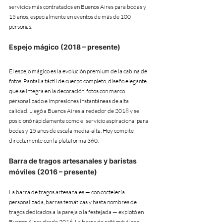
servicios más contratados en Buenos Aires para bodas y 
15 años, especialmente en eventos de más de 100 
personas.
Espejo mágico (2018 – presente)
El espejo mágico es la evolución premium de la cabina de 
fotos. Pantalla táctil de cuerpo completo, diseño elegante 
que se integra en la decoración, fotos con marco 
personalizado e impresiones instantáneas de alta 
calidad. Llegó a Buenos Aires alrededor de 2018 y se 
posicionó rápidamente como el servicio aspiracional para 
bodas y 15 años de escala media-alta. Hoy compite 
directamente con la plataforma 360.
Barra de tragos artesanales y baristas 
móviles (2016 – presente)
La barra de tragos artesanales — con coctelería 
personalizada, barras temáticas y hasta nombres de 
tragos dedicados a la pareja o la festejada — explotó en 
Buenos Aires desde 2016. La barra de café móvil con 