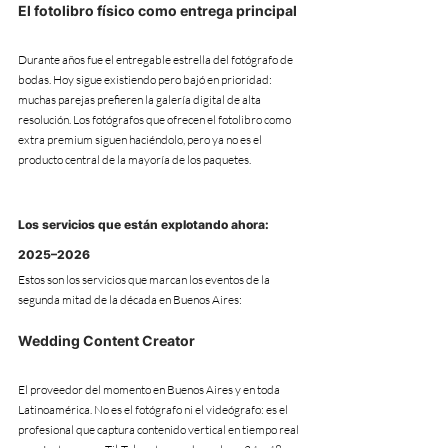
El fotolibro físico como entrega principal
Durante años fue el entregable estrella del fotógrafo de 
bodas. Hoy sigue existiendo pero bajó en prioridad: 
muchas parejas prefieren la galería digital de alta 
resolución. Los fotógrafos que ofrecen el fotolibro como 
extra premium siguen haciéndolo, pero ya no es el 
producto central de la mayoría de los paquetes.
Los servicios que están explotando ahora: 
2025–2026
Estos son los servicios que marcan los eventos de la 
segunda mitad de la década en Buenos Aires:
Wedding Content Creator
El proveedor del momento en Buenos Aires y en toda 
Latinoamérica. No es el fotógrafo ni el videógrafo: es el 
profesional que captura contenido vertical en tiempo real 