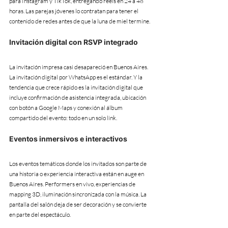
para Instagram y TikTok, entregando reels en 24 a 48 
horas. Las parejas jóvenes lo contratan para tener el 
contenido de redes antes de que la luna de miel termine.
Invitación digital con RSVP integrado
La invitación impresa casi desapareció en Buenos Aires. 
La invitación digital por WhatsApp es el estándar. Y la 
tendencia que crece rápido es la invitación digital que 
incluye confirmación de asistencia integrada, ubicación 
con botón a Google Maps y conexión al álbum 
compartido del evento: todo en un solo link.
Eventos inmersivos e interactivos
Los eventos temáticos donde los invitados son parte de 
una historia o experiencia interactiva están en auge en 
Buenos Aires. Performers en vivo, experiencias de 
mapping 3D, iluminación sincronizada con la música. La 
pantalla del salón deja de ser decoración y se convierte 
en parte del espectáculo.