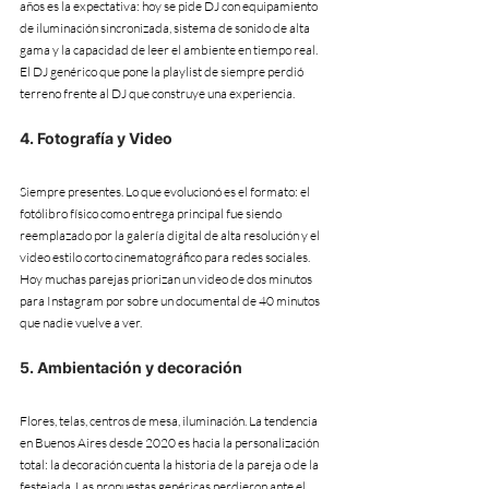
años es la expectativa: hoy se pide DJ con equipamiento 
de iluminación sincronizada, sistema de sonido de alta 
gama y la capacidad de leer el ambiente en tiempo real. 
El DJ genérico que pone la playlist de siempre perdió 
terreno frente al DJ que construye una experiencia.
4. Fotografía y Video
Siempre presentes. Lo que evolucionó es el formato: el 
fotólibro físico como entrega principal fue siendo 
reemplazado por la galería digital de alta resolución y el 
video estilo corto cinematográfico para redes sociales. 
Hoy muchas parejas priorizan un video de dos minutos 
para Instagram por sobre un documental de 40 minutos 
que nadie vuelve a ver.
5. Ambientación y decoración
Flores, telas, centros de mesa, iluminación. La tendencia 
en Buenos Aires desde 2020 es hacia la personalización 
total: la decoración cuenta la historia de la pareja o de la 
festejada. Las propuestas genéricas perdieron ante el 