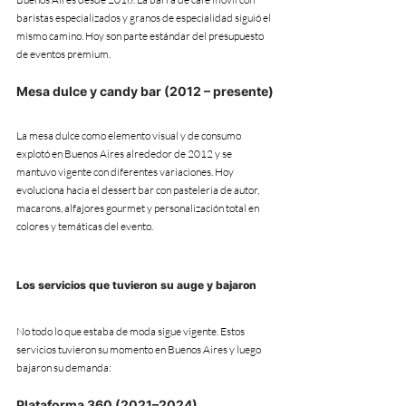
baristas especializados y granos de especialidad siguió el 
mismo camino. Hoy son parte estándar del presupuesto 
de eventos premium.
Mesa dulce y candy bar (2012 – presente)
La mesa dulce como elemento visual y de consumo 
explotó en Buenos Aires alrededor de 2012 y se 
mantuvo vigente con diferentes variaciones. Hoy 
evoluciona hacia el dessert bar con pasteleria de autor, 
macarons, alfajores gourmet y personalización total en 
colores y temáticas del evento.
Los servicios que tuvieron su auge y bajaron
No todo lo que estaba de moda sigue vigente. Estos 
servicios tuvieron su momento en Buenos Aires y luego 
bajaron su demanda:
Plataforma 360 (2021–2024)