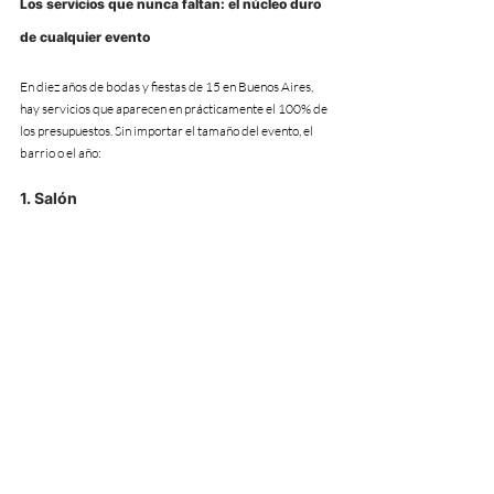
Los servicios que nunca faltan: el núcleo duro 
de cualquier evento
En diez años de bodas y fiestas de 15 en Buenos Aires, 
hay servicios que aparecen en prácticamente el 100% de 
los presupuestos. Sin importar el tamaño del evento, el 
barrio o el año:
1. Salón