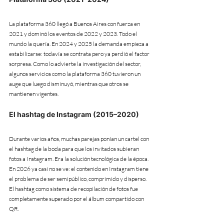
La plataforma 360 llegó a Buenos Aires con fuerza en 
2021 y dominó los eventos de 2022 y 2023. Todo el 
mundo la quería. En 2024 y 2025 la demanda empieza a 
estabilizarse: todavía se contrata pero ya perdió el factor 
sorpresa. Como lo advierte la investigación del sector, 
algunos servicios como la plataforma 360 tuvieron un 
auge que luego disminuyó, mientras que otros se 
mantienen vigentes.
El hashtag de Instagram (2015–2020)
Durante varios años, muchas parejas ponían un cartel con 
el hashtag de la boda para que los invitados subieran 
fotos a Instagram. Era la solución tecnológica de la época. 
En 2026 ya casi no se ve: el contenido en Instagram tiene 
el problema de ser semipúblico, comprimido y disperso. 
El hashtag como sistema de recopilación de fotos fue 
completamente superado por el álbum compartido con 
QR.