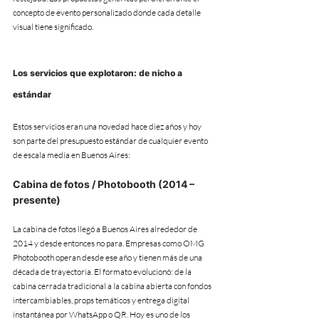
concepto de evento personalizado donde cada detalle 
visual tiene significado.
Los servicios que explotaron: de nicho a 
estándar
Estos servicios eran una novedad hace diez años y hoy 
son parte del presupuesto estándar de cualquier evento 
de escala media en Buenos Aires:
Cabina de fotos / Photobooth (2014 – 
presente)
La cabina de fotos llegó a Buenos Aires alrededor de 
2014 y desde entonces no para. Empresas como OMG 
Photobooth operan desde ese año y tienen más de una 
década de trayectoria. El formato evolucionó: de la 
cabina cerrada tradicional a la cabina abierta con fondos 
intercambiables, props temáticos y entrega digital 
instantánea por WhatsApp o QR. Hoy es uno de los 