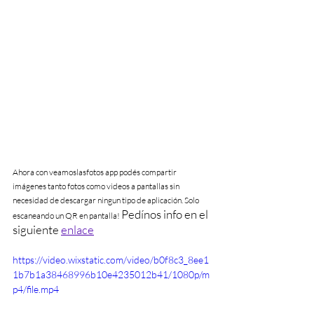
Ahora con veamoslasfotos app podés compartir 
imágenes tanto fotos como videos a pantallas sin 
necesidad de descargar ningun tipo de aplicación. Solo 
Pedínos info en el 
escaneando un QR en pantalla! 
siguiente 
enlace
https://video.wixstatic.com/video/b0f8c3_8ee1
1b7b1a38468996b10e4235012b41/1080p/m
p4/file.mp4