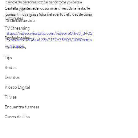
Cientos de personas compartieron fotos y videos a 
Control de Acceso
pantalla gigante haciendo aún más divertida la fiesta. Te 
compartimos algunas fotos del evento y el video de como 
Tutoriales
funcionó el servicio.
TV Streaming
https://video.wixstatic.com/video/b0f8c3_3402
Profesionales
998e0a894603aaf93b21f7e75809/1080p/mp
4/file.mp4
Novedades
Tips
Bodas
Eventos
Kiosco Digital
Trivias
Encuentra tu mesa
Casos de Uso